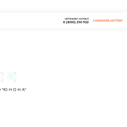
caHeader.contact
CAHEADER.GETTEST
0 (800) 210 102
0
0
"Ю Н О Н А"