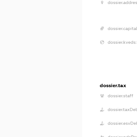
dossier.addres
dossier.capital
dossier.kveds:
dossier.tax
dossier.staff
dossier.taxDe
dossier.esvDe