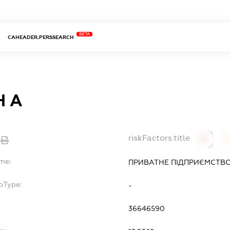
BETA
CAHEADER.PERSSEARCH
Н А
riskFactors.title
0
ame:
ПРИВАТНЕ ПІДПРИЄМСТВО 
bType:
-
36646590