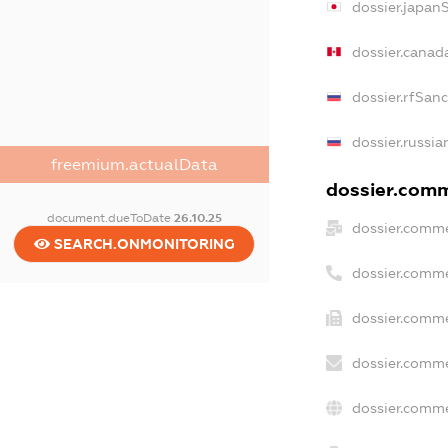
dossier.japan
dossier.canad
dossier.rfSan
dossier.russia
freemium.actualData
dossier.comme
document.dueToDate
26.10.25
dossier.comme
SEARCH.ONMONITORING
dossier.comme
dossier.comme
dossier.comme
dossier.comme