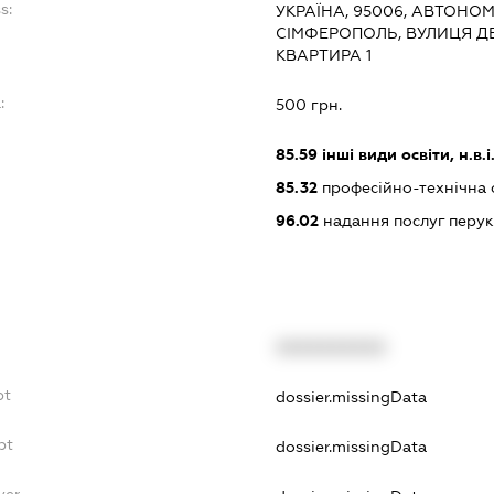
s:
УКРАЇНА, 95006, АВТОНО
СІМФЕРОПОЛЬ, ВУЛИЦЯ ДЕ
КВАРТИРА 1
:
500 грн.
85.59
інші види освіти, н.в.і.
85.32
професійно-технічна 
96.02
надання послуг перук
XXXXXXXXXX
bt
dossier.missingData
bt
dossier.missingData