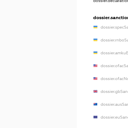
dossier.declarati
dossier.sanctio
dossier.specS
dossier.rnboS
dossier.amkuB
dossier.ofacS
dossier.ofac
dossier.gbSan
dossier.ausSa
dossier.euSan