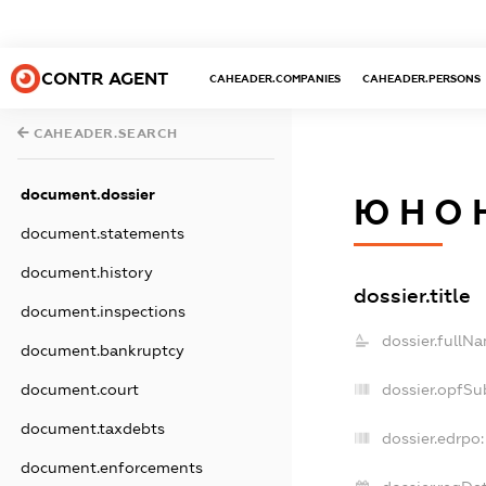
CONTR AGENT
CAHEADER.COMPANIES
CAHEADER.PERSONS
CAHEADER.SEARCH
document.dossier
Ю Н О 
document.statements
document.history
dossier.title
document.inspections
dossier.fullN
document.bankruptcy
dossier.opfSu
document.court
document.taxdebts
dossier.edrpo:
document.enforcements