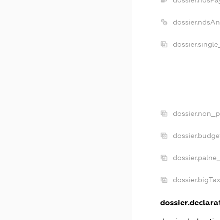
dossier.ndsPa
dossier.ndsAn
dossier.singl
dossier.non_p
dossier.budge
dossier.palne
dossier.bigTa
dossier.declarat