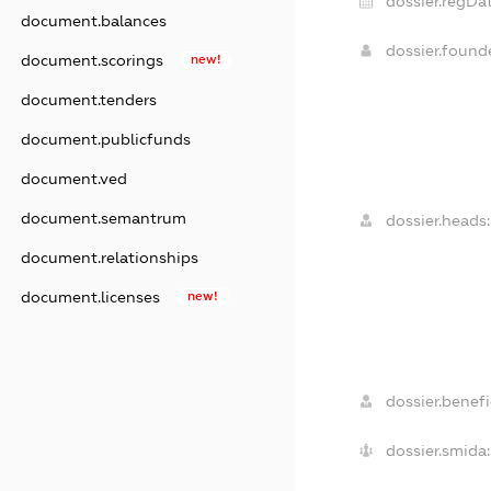
dossier.regDat
document.balances
dossier.foun
document.scorings
new!
document.tenders
document.publicfunds
document.ved
document.semantrum
dossier.heads:
document.relationships
document.licenses
new!
dossier.benefic
dossier.smida: