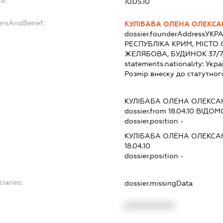
e:
10.05.10
dersAndBenef:
КУЛІБАБА ОЛЕНА ОЛЕКСА
dossier.founderAddress
УКРА
РЕСПУБЛІКА КРИМ, МІСТО
ЖЕЛЯБОВА, БУДИНОК 37/7
statements.nationality:
Укра
Розмір внеску до статутног
КУЛІБАБА ОЛЕНА ОЛЕКСА
dossier.from 18.04.10
ВІДОМО
dossier.position -
КУЛІБАБА ОЛЕНА ОЛЕКСА
18.04.10
dossier.position -
iaries:
dossier.missingData
XXXXXXXXXX