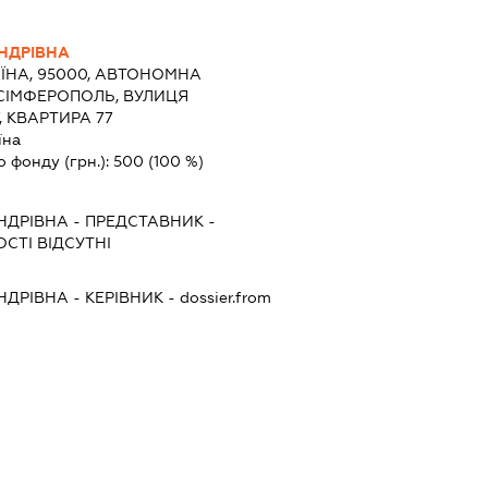
НДРІВНА
ЇНА, 95000, АВТОНОМНА
 СІМФЕРОПОЛЬ, ВУЛИЦЯ
, КВАРТИРА 77
їна
о фонду (грн.):
500
(100 %)
НДРІВНА
-
ПРЕДСТАВНИК
-
СТІ ВІДСУТНІ
НДРІВНА
-
КЕРІВНИК
- dossier.from