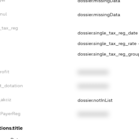
yer
dossier.missingData
nul
dossier.missingData
e_tax_reg
dossier.single_tax_reg_date -
dossier.single_tax_reg_rate 
dossier.single_tax_reg_grou
rofit
XXXXXXXXXX
t_dotation
XXXXXXXXXX
_akciz
dossier.notInList
xPayerReg
XXXXXXXXXX
ions.title