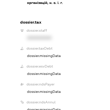
організацій, н. в. і. г.
dossier.tax
dossier.staff
XXXXXXXXXX
dossier.taxDebt
dossier.missingData
dossier.esvDebt
dossier.missingData
dossier.ndsPayer
dossier.missingData
dossier.ndsAnnul
dossier.missingData