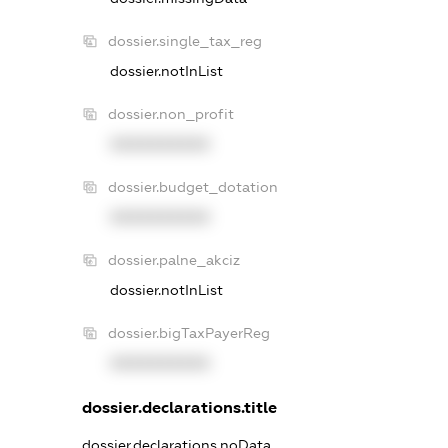
dossier.single_tax_reg
dossier.notInList
dossier.non_profit
XXXXXXXXXX
dossier.budget_dotation
XXXXXXXXXX
dossier.palne_akciz
dossier.notInList
dossier.bigTaxPayerReg
XXXXXXXXXX
dossier.declarations.title
dossier.declarations.noData