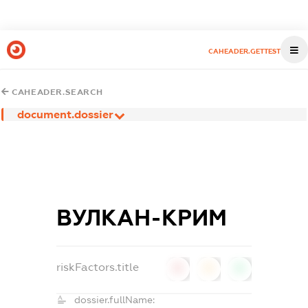
CAHEADER.GETTEST
CAHEADER.SEARCH
document.dossier
ВУЛКАН-КРИМ
riskFactors.title
0
0
0
dossier.fullName: