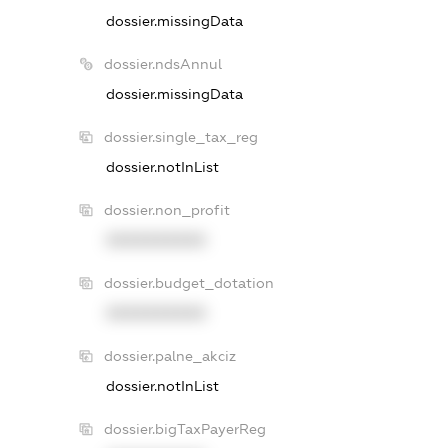
dossier.missingData
dossier.ndsAnnul
dossier.missingData
dossier.single_tax_reg
dossier.notInList
dossier.non_profit
XXXXXXXXXX
dossier.budget_dotation
XXXXXXXXXX
dossier.palne_akciz
dossier.notInList
dossier.bigTaxPayerReg