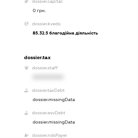
dossier.capital:
0 грн.
dossier.kveds:
85.32.5
благодійна діяльність
dossier.tax
dossier.staff
XXXXXXXXXX
dossier.taxDebt
dossier.missingData
dossier.esvDebt
dossier.missingData
dossier.ndsPayer