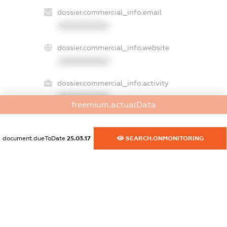
dossier.commercial_info.email
XXXXXXXXXX
dossier.commercial_info.website
XXXXXXXXXX
dossier.commercial_info.activity
XXXXXXXXXX
freemium.actualData
document.dueToDate
25.03.17
SEARCH.ONMONITORING
freemium.exampleText_1
freemium.exampleText_2
freemium.anonymousPerSearch2
FREEMIUM.DETAILS
FREEMIUM.REGISTER