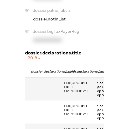
dossier.palne_akciz
dossier.notInList
dossier.bigTaxPayerReg
XXXXXXXXXX
dossier.declarations.title
2018
dossier.declarations.pepName
dossier.declarations.personName
dossier.declaratio
СИДОРОВИЧ
Членство суб’єкта
ОЛЕГ
декларування в
МИРОНОВИЧ
організаціях та їх
органах
СИДОРОВИЧ
Членство суб’єкта
ОЛЕГ
декларування в
МИРОНОВИЧ
організаціях та їх
органах
СИДОРОВИЧ
Членство суб’єкта