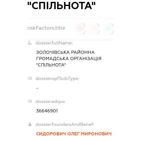
"СПІЛЬНОТА"
riskFactors.title
0
0
0
dossier.fullName:
ЗОЛОЧІВСЬКА РАЙОННА
ГРОМАДСЬКА ОРГАНІЗАЦІЯ
"СПІЛЬНОТА"
dossier.opfSubType:
-
dossier.edrpo:
36646901
dossier.foundersAndBenef:
СИДОРОВИЧ ОЛЕГ МИРОНОВИЧ