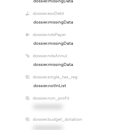
dossier.missingData
dossier.esvDebt
dossier.missingData
dossier.ndsPayer
dossier.missingData
dossier.ndsAnnul
dossier.missingData
dossier.single_tax_reg
dossier.notInList
dossier.non_profit
XXXXXXXXXX
dossier.budget_dotation
XXXXXXXXXX