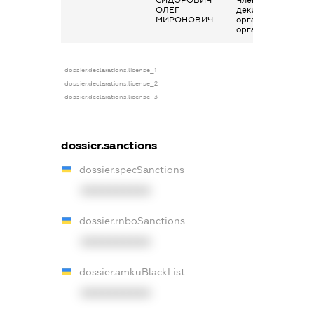
ОЛЕГ
декларування в
МИРОНОВИЧ
організаціях та їх
органах
dossier.declarations.license_1
dossier.declarations.license_2
dossier.declarations.license_3
dossier.sanctions
dossier.specSanctions
XXXXXXXXXX
dossier.rnboSanctions
XXXXXXXXXX
dossier.amkuBlackList
XXXXXXXXXX