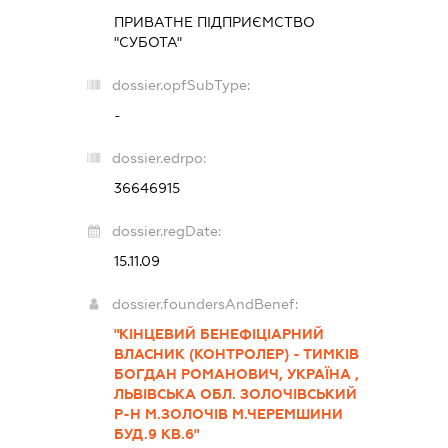
ПРИВАТНЕ ПІДПРИЄМСТВО
"СУБОТА"
dossier.opfSubType:
-
dossier.edrpo:
36646915
dossier.regDate:
15.11.09
dossier.foundersAndBenef:
"КІНЦЕВИЙ БЕНЕФІЦІАРНИЙ
ВЛАСНИК (КОНТРОЛЕР) - ТИМКІВ
БОГДАН РОМАНОВИЧ, УКРАЇНА ,
ЛЬВІВСЬКА ОБЛ. ЗОЛОЧІВСЬКИЙ
Р-Н М.ЗОЛОЧІВ М.ЧЕРЕМШИНИ
БУД.9 КВ.6"