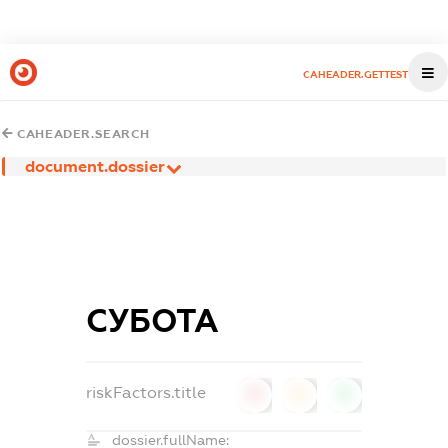
CAHEADER.GETTEST
CAHEADER.SEARCH
document.dossier
СУБОТА
riskFactors.title
0
0
0
dossier.fullName: