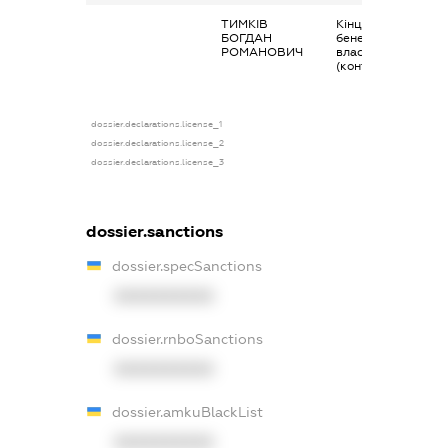
ТИМКІВ
Кінцевий
БОГДАН
бенефіціарний
РОМАНОВИЧ
власник
(контролер)
dossier.declarations.license_1
dossier.declarations.license_2
dossier.declarations.license_3
dossier.sanctions
dossier.specSanctions
XXXXXXXXXX
dossier.rnboSanctions
XXXXXXXXXX
dossier.amkuBlackList
XXXXXXXXXX