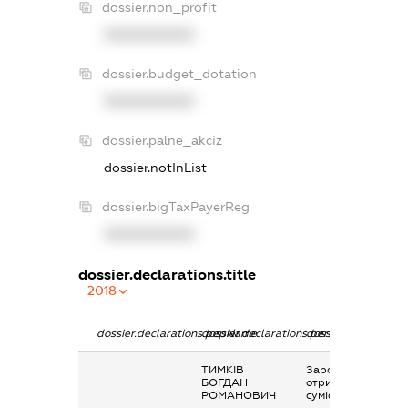
dossier.non_profit
XXXXXXXXXX
dossier.budget_dotation
XXXXXXXXXX
dossier.palne_akciz
dossier.notInList
dossier.bigTaxPayerReg
XXXXXXXXXX
dossier.declarations.title
2018
dossier.declarations.pepName
dossier.declarations.personName
dossier.declaration
ТИМКІВ
Заробітна плата
БОГДАН
отримана за
РОМАНОВИЧ
сумісництвом