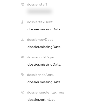
dossier.staff
XXXXXXXXXX
dossier.taxDebt
dossier.missingData
dossier.esvDebt
dossier.missingData
dossier.ndsPayer
dossier.missingData
dossier.ndsAnnul
dossier.missingData
dossier.single_tax_reg
dossier.notInList