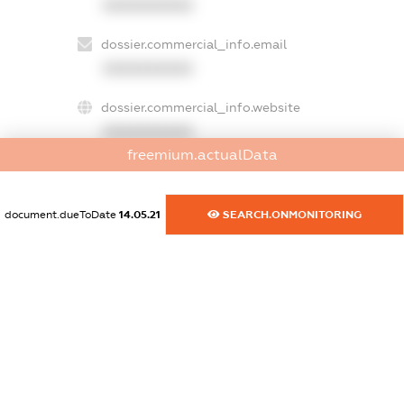
XXXXXXXXXX
dossier.commercial_info.email
XXXXXXXXXX
dossier.commercial_info.website
XXXXXXXXXX
freemium.actualData
dossier.commercial_info.activity
XXXXXXXXXX
document.dueToDate
14.05.21
SEARCH.ONMONITORING
freemium.exampleText_1
freemium.exampleText_2
freemium.anonymousPerSearch2
FREEMIUM.DETAILS
FREEMIUM.REGISTER