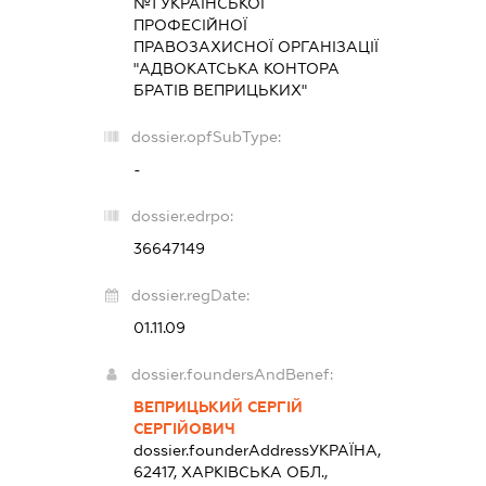
№1 УКРАЇНСЬКОЇ
ПРОФЕСІЙНОЇ
ПРАВОЗАХИСНОЇ ОРГАНІЗАЦІЇ
"АДВОКАТСЬКА КОНТОРА
БРАТІВ ВЕПРИЦЬКИХ"
dossier.opfSubType:
-
dossier.edrpo:
36647149
dossier.regDate:
01.11.09
dossier.foundersAndBenef:
ВЕПРИЦЬКИЙ СЕРГІЙ
СЕРГІЙОВИЧ
dossier.founderAddress
УКРАЇНА,
62417, ХАРКІВСЬКА ОБЛ.,