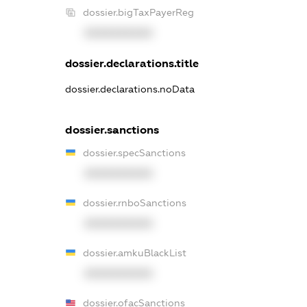
dossier.bigTaxPayerReg
XXXXXXXXXX
dossier.declarations.title
dossier.declarations.noData
dossier.sanctions
dossier.specSanctions
XXXXXXXXXX
dossier.rnboSanctions
XXXXXXXXXX
dossier.amkuBlackList
XXXXXXXXXX
dossier.ofacSanctions