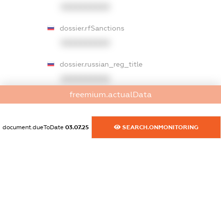
XXXXXXXXXX
dossier.rfSanctions
XXXXXXXXXX
dossier.russian_reg_title
XXXXXXXXXX
freemium.actualData
dossier.commercial_info.title
dossier.commercial_info.postal_address
document.dueToDate
03.07.25
SEARCH.ONMONITORING
XXXXXXXXXX
dossier.commercial_info.phone
XXXXXXXXXX
dossier.commercial_info.fax
XXXXXXXXXX