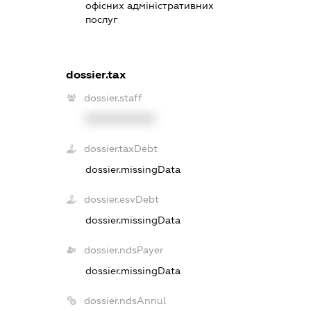
офісних адміністративних
послуг
dossier.tax
dossier.staff
XXXXXXXXXX
dossier.taxDebt
dossier.missingData
dossier.esvDebt
dossier.missingData
dossier.ndsPayer
dossier.missingData
dossier.ndsAnnul