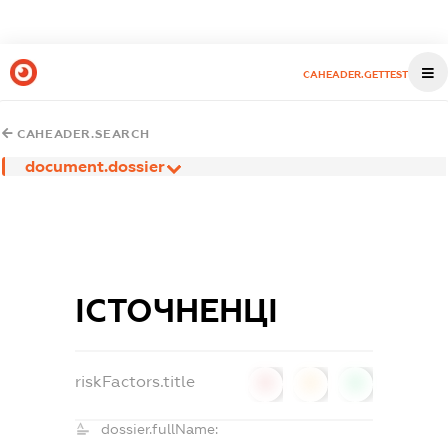
CAHEADER.GETTEST
CAHEADER.SEARCH
document.dossier
ІСТОЧНЕНЦІ
riskFactors.title
0
0
0
dossier.fullName: