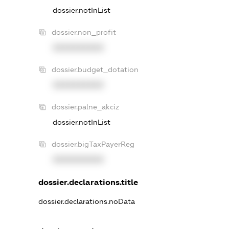
dossier.notInList
dossier.non_profit
XXXXXXXXXX
dossier.budget_dotation
XXXXXXXXXX
dossier.palne_akciz
dossier.notInList
dossier.bigTaxPayerReg
XXXXXXXXXX
dossier.declarations.title
dossier.declarations.noData