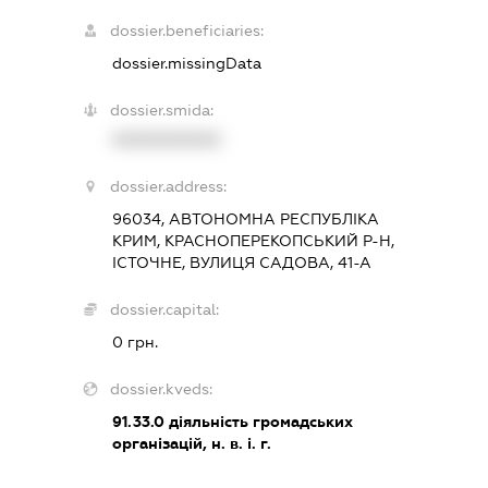
dossier.beneficiaries:
dossier.missingData
dossier.smida:
XXXXXXXXXX
dossier.address:
96034, АВТОНОМНА РЕСПУБЛІКА
КРИМ, КРАСНОПЕРЕКОПСЬКИЙ Р-Н,
ІСТОЧНЕ, ВУЛИЦЯ САДОВА, 41-А
dossier.capital:
0 грн.
dossier.kveds:
91.33.0
діяльність громадських
організацій, н. в. і. г.