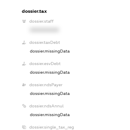
dossier.tax
dossier.staff
XXXXXXXXXX
dossier.taxDebt
dossier.missingData
dossier.esvDebt
dossier.missingData
dossier.ndsPayer
dossier.missingData
dossier.ndsAnnul
dossier.missingData
dossier.single_tax_reg