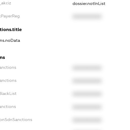
_akciz
dossier.notInList
axPayerReg
XXXXXXXXXX
tions.title
ons.noData
ons
anctions
XXXXXXXXXX
anctions
XXXXXXXXXX
lackList
XXXXXXXXXX
anctions
XXXXXXXXXX
NonSdnSanctions
XXXXXXXXXX