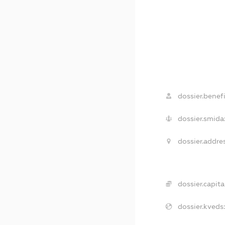
dossier.benefi
dossier.smida
dossier.addre
dossier.capita
dossier.kveds