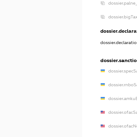
dossier.palne
dossier.bigT
dossier.declara
dossier.declarati
dossier.sancti
dossier.specS
dossier.rnboS
dossier.amkuB
dossier.ofacS
dossier.ofac