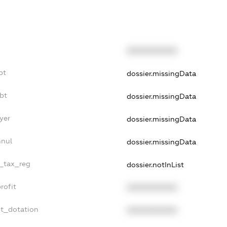
XXXXXXXXXX
bt
dossier.missingData
ebt
dossier.missingData
yer
dossier.missingData
nnul
dossier.missingData
e_tax_reg
dossier.notInList
rofit
XXXXXXXXXX
et_dotation
XXXXXXXXXX