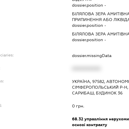
dossier.position -
БІЛЯЛОВА ЗЕРА АМИТІВН
ПРИПИНЕННЯ АБО ЛІКВІД
dossier.position -
БІЛЯЛОВА ЗЕРА АМИТІВН
dossier.position -
ciaries:
dossier.missingData
:
XXXXXXXXXX
ss:
УКРАЇНА, 97582, АВТОНОМ
СІМФЕРОПОЛЬСЬКИЙ Р-Н,
САРИБАШ, БУДИНОК 36
l:
0 грн.
:
68.32
управління нерухоми
основі контракту