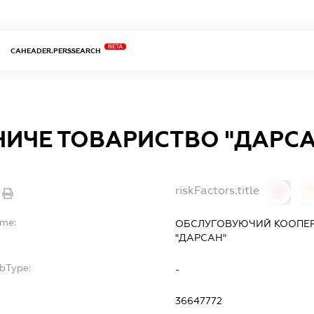
BETA
CAHEADER.PERSSEARCH
НИЧЕ ТОВАРИСТВО "ДАРСА
riskFactors.title
0
ame:
ОБСЛУГОВУЮЧИЙ КООПЕР
"ДАРСАН"
ubType:
-
:
36647772