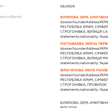
te:
06.09.09
dersAndBenef:
БІЛЯЛОВА ЗЕРА АМИТІВН
dossier.founderAddress
УКРА
РЕСПУБЛІКА КРИМ, СІМФЕ
СТРОГОНІВКА, ВУЛИЦЯ С
statements.nationality:
Укра
МУСТАФАЄВА ЛЕЙЛА ПЕРВ
dossier.founderAddress
УКРА
РЕСПУБЛІКА КРИМ, СІМФЕ
СТРОГОНІВКА, ВУЛИЦЯ МІ
statements.nationality:
Укра
ІБРАГИМОВА ЛЄНІЄ РІЗАЇ
dossier.founderAddress
УКРА
РЕСПУБЛІКА КРИМ, СІМФЕ
СТРОГОНІВКА, ПРОВУЛОК 
statements.nationality:
Укра
:
БІЛЯЛОВА ЗЕРА АМИТІВН
ВІДСУТНІ