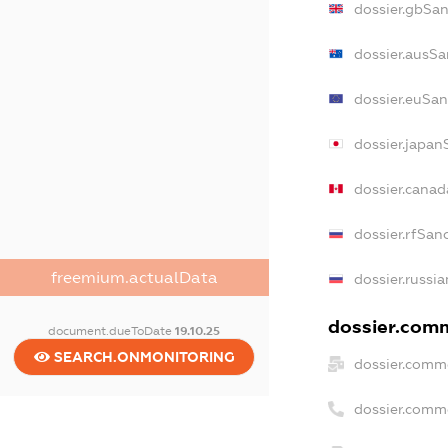
dossier.gbSa
dossier.ausSa
dossier.euSan
dossier.japan
dossier.cana
dossier.rfSan
freemium.actualData
dossier.russi
dossier.comm
document.dueToDate
19.10.25
SEARCH.ONMONITORING
dossier.comm
dossier.comm