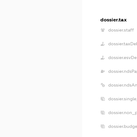
dossier.tax
dossier.staff
dossier.taxDe
dossier.esvD
dossier.ndsPa
dossier.ndsA
dossier.singl
dossier.non_p
dossier.budg