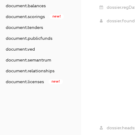
document.balances
dossier.regDa
document.scorings
new!
dossier.foun
document.tenders
document.publicfunds
document.ved
document.semantrum
document.relationships
document.licenses
new!
dossier.heads