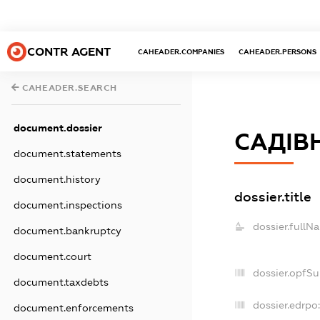
CONTR AGENT
CAHEADER.COMPANIES
CAHEADER.PERSONS
CAHEADER.SEARCH
document.dossier
САДІВ
document.statements
document.history
dossier.title
document.inspections
dossier.fullN
document.bankruptcy
document.court
dossier.opfS
document.taxdebts
dossier.edrpo
document.enforcements