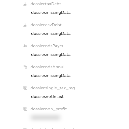
dossier.taxDebt
dossier.missingData
dossier.esvDebt
dossier.missingData
dossier.ndsPayer
dossier.missingData
dossier.ndsAnnul
dossier.missingData
dossier.single_tax_reg
dossier.notInList
dossier.non_profit
XXXXXXXXXX