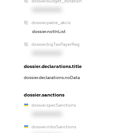
dossier.budget_dotation
XXXXXXXXXX
dossier.palne_akciz
dossier.notInList
dossier.bigTaxPayerReg
XXXXXXXXXX
dossier.declarations.title
dossier.declarations.noData
dossier.sanctions
dossier.specSanctions
XXXXXXXXXX
dossier.rnboSanctions