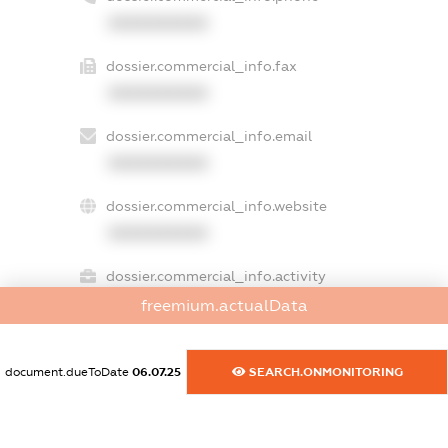
XXXXXXXXXX
dossier.commercial_info.fax
XXXXXXXXXX
dossier.commercial_info.email
XXXXXXXXXX
dossier.commercial_info.website
XXXXXXXXXX
dossier.commercial_info.activity
XXXXXXXXXX
freemium.actualData
document.dueToDate
06.07.25
SEARCH.ONMONITORING
freemium.exampleText_1
freemium.exampleText_2
freemium.anonymousPerSearch2