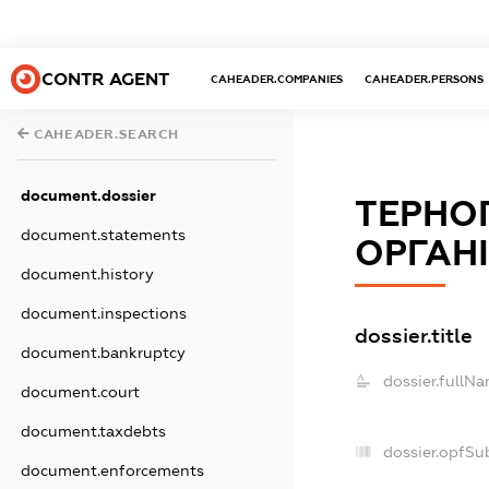
CONTR AGENT
CAHEADER.COMPANIES
CAHEADER.PERSONS
CAHEADER.SEARCH
document.dossier
ТЕРНО
document.statements
ОРГАНІ
document.history
document.inspections
dossier.title
document.bankruptcy
dossier.fullNa
document.court
document.taxdebts
dossier.opfSu
document.enforcements