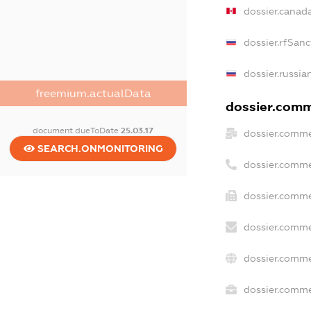
dossier.canad
dossier.rfSanc
dossier.russia
freemium.actualData
dossier.comme
document.dueToDate
25.03.17
dossier.comme
SEARCH.ONMONITORING
dossier.comme
dossier.comme
dossier.comme
dossier.comme
dossier.commer