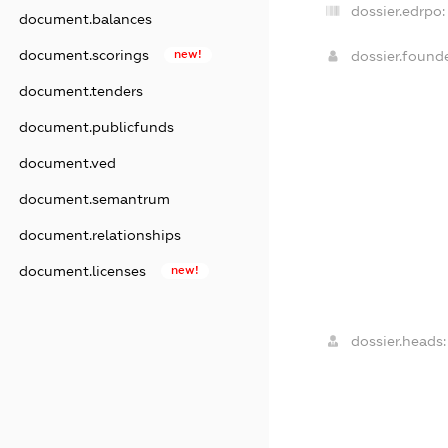
dossier.edrpo:
document.balances
document.scorings
new!
dossier.found
document.tenders
document.publicfunds
document.ved
document.semantrum
document.relationships
document.licenses
new!
dossier.heads: