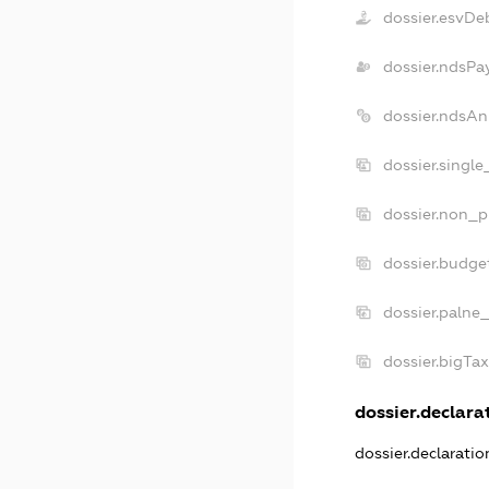
dossier.esvDe
dossier.ndsPa
dossier.ndsAn
dossier.singl
dossier.non_p
dossier.budge
dossier.palne
dossier.bigTa
dossier.declarat
dossier.declarati