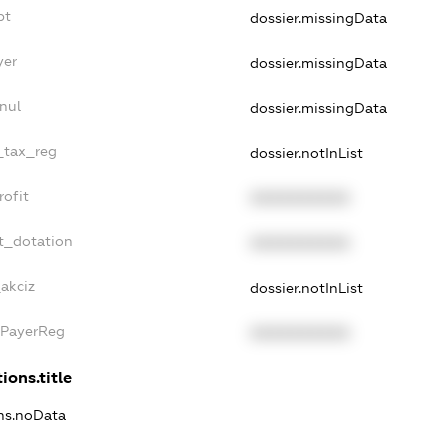
bt
dossier.missingData
yer
dossier.missingData
nul
dossier.missingData
e_tax_reg
dossier.notInList
rofit
XXXXXXXXXX
t_dotation
XXXXXXXXXX
_akciz
dossier.notInList
xPayerReg
XXXXXXXXXX
ions.title
ons.noData