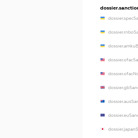
dossier.sanctio
dossier.specS
dossier.rnboS
dossier.amkuB
dossier.ofacS
dossier.ofac
dossier.gbSan
dossier.ausSa
dossier.euSan
dossier.japan