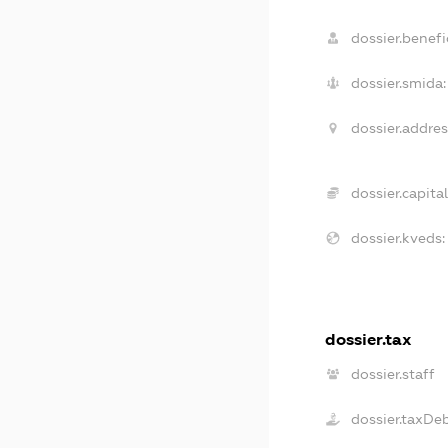
dossier.benefic
dossier.smida:
dossier.addres
dossier.capital
dossier.kveds:
dossier.tax
dossier.staff
dossier.taxDe