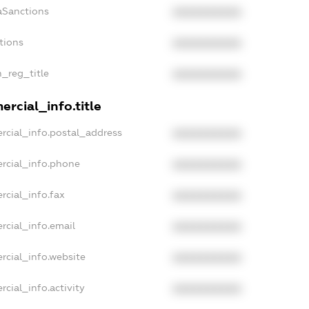
aSanctions
XXXXXXXXXX
tions
XXXXXXXXXX
n_reg_title
XXXXXXXXXX
rcial_info.title
rcial_info.postal_address
XXXXXXXXXX
rcial_info.phone
XXXXXXXXXX
rcial_info.fax
XXXXXXXXXX
rcial_info.email
XXXXXXXXXX
rcial_info.website
XXXXXXXXXX
cial_info.activity
XXXXXXXXXX