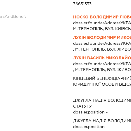
36651333
ersAndBenef:
НОСКО ВОЛОДИМИР ЛЮБ
dossier.founderAddress
УКРА
М. ТЕРНОПІЛЬ, ВУЛ. КИЇВСЬК
ЛУКІН ВОЛОДИМИР МИК
dossier.founderAddress
УКРА
, М. ТЕРНОПІЛЬ, ВУЛ. ЖИВО
ЛУКІН ВАСИЛЬ МИКОЛАЙ
dossier.founderAddress
УКРА
, М. ТЕРНОПІЛЬ, ВУЛ. ЖИВО
КІНЦЕВИЙ БЕНЕФІЦІАРНИЙ
ЮРИДИЧНОЇ ОСОБИ ВІДСУ
ДЖУГЛА НАДІЯ ВОЛОДИМ
СТАТУТУ
dossier.position -
ДЖУГЛА НАДІЯ ВОЛОДИМ
dossier.position -