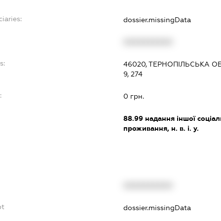
iaries:
dossier.missingData
XXXXXXXXXX
s:
46020, ТЕРНОПІЛЬСЬКА ОБ
9, 274
:
0 грн.
88.99
надання іншої соціал
проживання, н. в. і. у.
XXXXXXXXXX
bt
dossier.missingData