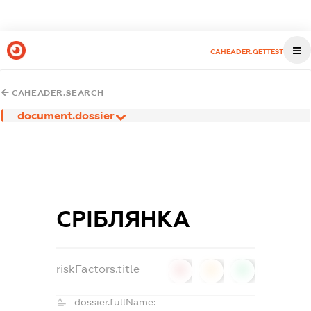
CAHEADER.GETTEST
CAHEADER.SEARCH
document.dossier
СРІБЛЯНКА
riskFactors.title
0
0
0
dossier.fullName: