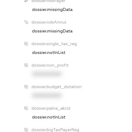
dossier.ndsPayer
dossier.missingData
dossier.ndsAnnul
dossier.missingData
dossier.single_tax_reg
dossier.notInList
dossier.non_profit
XXXXXXXXXX
dossier.budget_dotation
XXXXXXXXXX
dossier.palne_akciz
dossier.notInList
dossier.bigTaxPayerReg