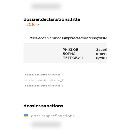
XXXXXXXXXX
dossier.declarations.title
2016
dossier.declarations.pepName
dossier.declarations.personName
dossier.declaration
РИЖКОВ
Заробітна плата
БОРИС
отримана за
ПЕТРОВИЧ
сумісництвом
dossier.declarations.license_1
dossier.declarations.license_2
dossier.declarations.license_3
dossier.sanctions
dossier.specSanctions
XXXXXXXXXX