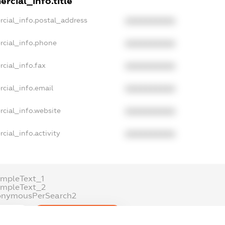
rcial_info.title
rcial_info.postal_address
XXXXXXXXXX
rcial_info.phone
XXXXXXXXXX
cial_info.fax
XXXXXXXXXX
cial_info.email
XXXXXXXXXX
cial_info.website
XXXXXXXXXX
cial_info.activity
XXXXXXXXXX
mpleText_1
ampleText_2
onymousPerSearch2
ETAILS
FREEMIUM.REGISTER