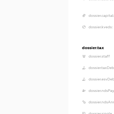
dossier.capital:
dossier.kveds:
dossier.tax
dossier.staff
dossier.taxDeb
dossier.esvDe
dossier.ndsPay
dossier.ndsAn
dossier.single