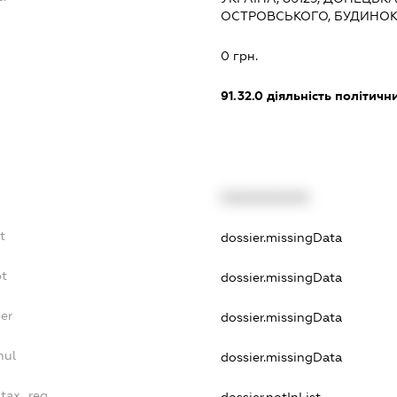
ОСТРОВСЬКОГО, БУДИНОК
0 грн.
91.32.0
діяльність політичн
XXXXXXXXXX
t
dossier.missingData
bt
dossier.missingData
er
dossier.missingData
nul
dossier.missingData
_tax_reg