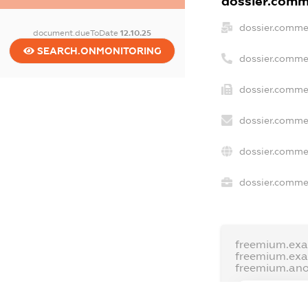
dossier.comme
dossier.comme
document.dueToDate
12.10.25
SEARCH.ONMONITORING
dossier.comme
dossier.commer
dossier.commer
dossier.commer
dossier.commer
freemium.exa
freemium.ex
freemium.an
FREEMIUM.D