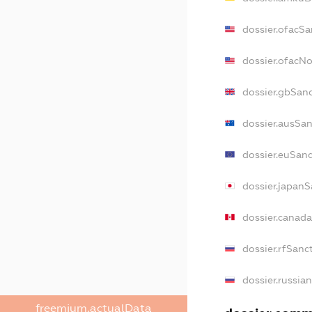
dossier.ofacSa
dossier.ofacN
dossier.gbSan
dossier.ausSan
dossier.euSan
dossier.japanS
dossier.canad
dossier.rfSanc
dossier.russia
freemium.actualData