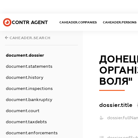
CONTR AGENT
CAHEADER.COMPANIES
CAHEADER.PERSONS
CAHEADER.SEARCH
document.dossier
ДОНЕЦ
document.statements
ОРГАНІ
document.history
ВОЛЯ"
document.inspections
document.bankruptcy
dossier.title
document.court
dossier.fullNa
document.taxdebts
document.enforcements
dossier.opfSu