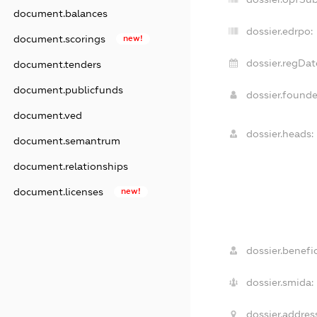
document.balances
dossier.edrpo:
document.scorings
new!
dossier.regDat
document.tenders
document.publicfunds
dossier.found
document.ved
dossier.heads:
document.semantrum
document.relationships
document.licenses
new!
dossier.benefic
dossier.smida:
dossier.addres