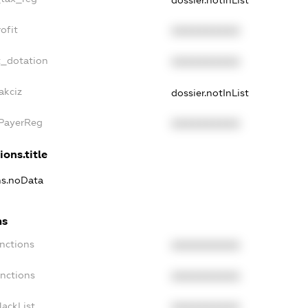
dossier.notInList
ofit
XXXXXXXXXX
t_dotation
XXXXXXXXXX
akciz
dossier.notInList
xPayerReg
XXXXXXXXXX
ions.title
ns.noData
ns
nctions
XXXXXXXXXX
anctions
XXXXXXXXXX
lackList
XXXXXXXXXX