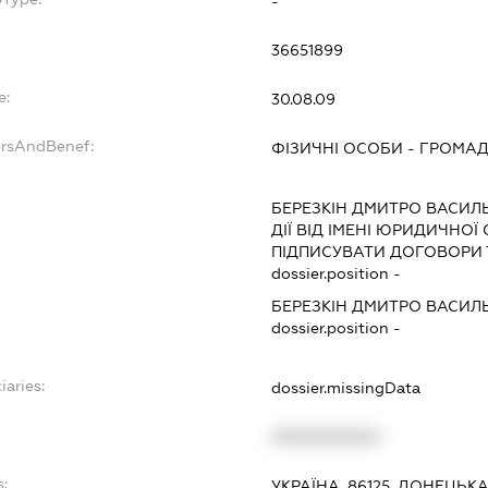
-
36651899
e:
30.08.09
ersAndBenef:
ФІЗИЧНІ ОСОБИ - ГРОМА
БЕРЕЗКІН ДМИТРО ВАСИ
ДІЇ ВІД ІМЕНІ ЮРИДИЧНОЇ
ПІДПИСУВАТИ ДОГОВОРИ 
dossier.position -
БЕРЕЗКІН ДМИТРО ВАСИ
dossier.position -
iaries:
dossier.missingData
XXXXXXXXXX
s:
УКРАЇНА, 86125, ДОНЕЦЬКА