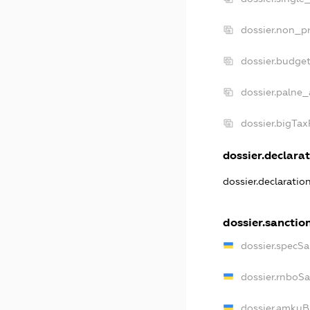
dossier.non_pr
dossier.budge
dossier.palne_
dossier.bigTa
dossier.declarat
dossier.declaratio
dossier.sanctio
dossier.specSa
dossier.rnboS
dossier.amkuB