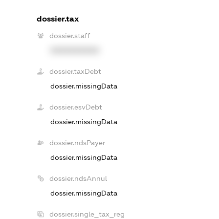
dossier.tax
dossier.staff
XXXXXXXXXX
dossier.taxDebt
dossier.missingData
dossier.esvDebt
dossier.missingData
dossier.ndsPayer
dossier.missingData
dossier.ndsAnnul
dossier.missingData
dossier.single_tax_reg