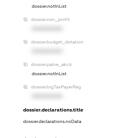
dossier.notInList
dossier.non_profit
XXXXXXXXXX
dossier.budget_dotation
XXXXXXXXXX
dossier.palne_akciz
dossier.notInList
dossier.bigTaxPayerReg
XXXXXXXXXX
dossier.declarations.title
dossier.declarations.noData