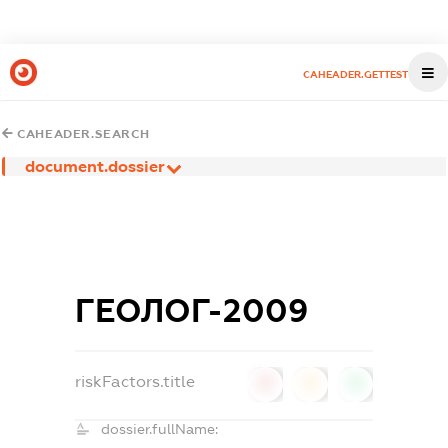
CAHEADER.GETTEST
CAHEADER.SEARCH
document.dossier
ГЕОЛОГ-2009
riskFactors.title
0
0
0
dossier.fullName: