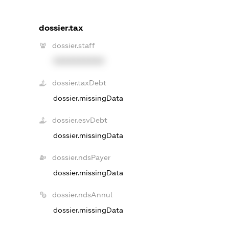
dossier.tax
dossier.staff
XXXXXXXXXX
dossier.taxDebt
dossier.missingData
dossier.esvDebt
dossier.missingData
dossier.ndsPayer
dossier.missingData
dossier.ndsAnnul
dossier.missingData