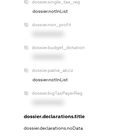
dossier.single_tax_reg
dossier.notInList
dossier.non_profit
XXXXXXXXXX
dossier.budget_dotation
XXXXXXXXXX
dossier.palne_akciz
dossier.notInList
dossier.bigTaxPayerReg
XXXXXXXXXX
dossier.declarations.title
dossier.declarations.noData