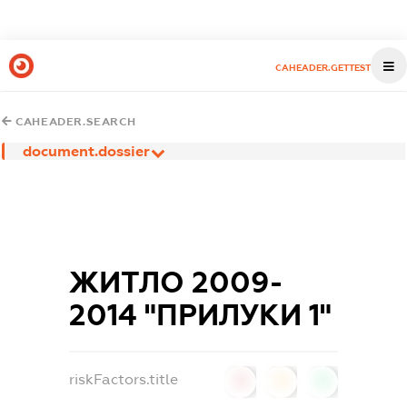
CAHEADER.GETTEST
CAHEADER.SEARCH
document.dossier
ЖИТЛО 2009-
2014 "ПРИЛУКИ 1"
riskFactors.title
0
0
0