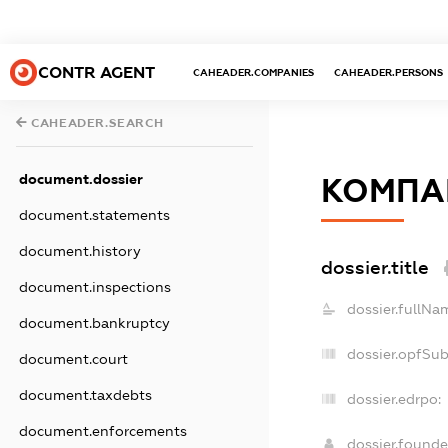
CONTR AGENT
CAHEADER.COMPANIES
CAHEADER.PERSONS
CAHEADER.SEARCH
document.dossier
КОМПАН
document.statements
document.history
dossier.title
document.inspections
dossier.fullNa
document.bankruptcy
dossier.opfSu
document.court
document.taxdebts
dossier.edrpo:
document.enforcements
dossier.found