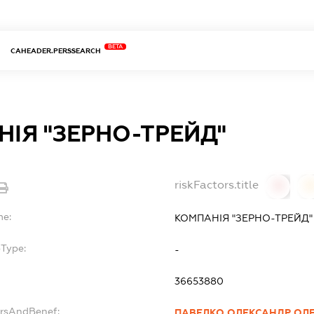
BETA
CAHEADER.PERSSEARCH
ІЯ "ЗЕРНО-ТРЕЙД"
riskFactors.title
0
0
me:
КОМПАНІЯ "ЗЕРНО-ТРЕЙД"
bType:
-
36653880
ersAndBenef:
ПАВЕЛКО ОЛЕКСАНДР ОЛ