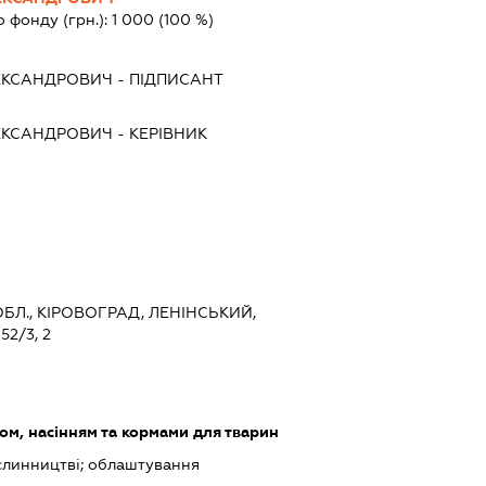
о фонду (грн.):
1 000
(100 %)
ЕКСАНДРОВИЧ
-
ПІДПИСАНТ
ЕКСАНДРОВИЧ
-
КЕРІВНИК
БЛ., КІРОВОГРАД, ЛЕНІНСЬКИЙ,
2/3, 2
ом, насінням та кормами для тварин
слинництві; облаштування