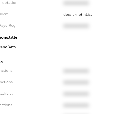
t_dotation
XXXXXXXXXX
akciz
dossier.notInList
xPayerReg
XXXXXXXXXX
ions.title
ns.noData
ns
nctions
XXXXXXXXXX
nctions
XXXXXXXXXX
ackList
XXXXXXXXXX
nctions
XXXXXXXXXX