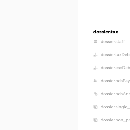
dossier.tax
dossier.staff
dossier.taxDeb
dossier.esvDeb
dossier.ndsPay
dossier.ndsAn
dossier.single
dossier.non_pr