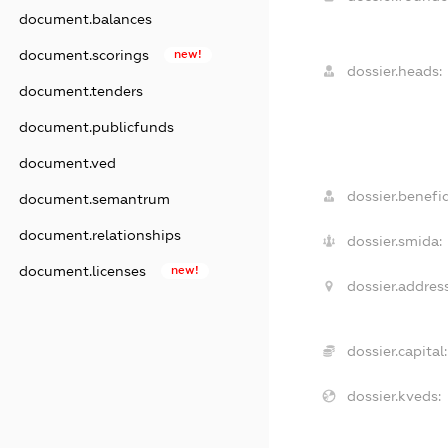
document.balances
document.scorings
new!
dossier.heads:
document.tenders
document.publicfunds
document.ved
dossier.benefic
document.semantrum
document.relationships
dossier.smida:
document.licenses
new!
dossier.address
dossier.capital:
dossier.kveds: