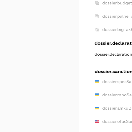
dossier.budge
dossier.palne_
dossier.bigTa
dossier.declarat
dossier.declaratio
dossier.sanctio
dossier.specSa
dossier.rnboSa
dossier.amkuBl
dossier.ofacSa