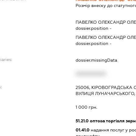
Розмір внеску до статутног
ПАВЕЛКО ОЛЕКСАНДР ОЛ
dossier.position -
ПАВЕЛКО ОЛЕКСАНДР ОЛ
dossier.position -
iaries:
dossier.missingData
XXXXXXXXXX
:
25006, КІРОВОГРАДСЬКА О
ВУЛИЦЯ ЛУНАЧАРСЬКОГО, 5
1 000 грн.
51.21.0
оптова торгівля зерн
01.41.0
надання послуг у ро
ландшафту