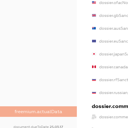
dossier.ofacN
dossier.gbSanc
dossier.ausSan
dossier.euSanc
dossier.japanS
dossier.canad
dossier.rfSanc
dossier.russian
dossier.comme
freemium.actualData
dossier.commer
document.dueToDate
25.03.17