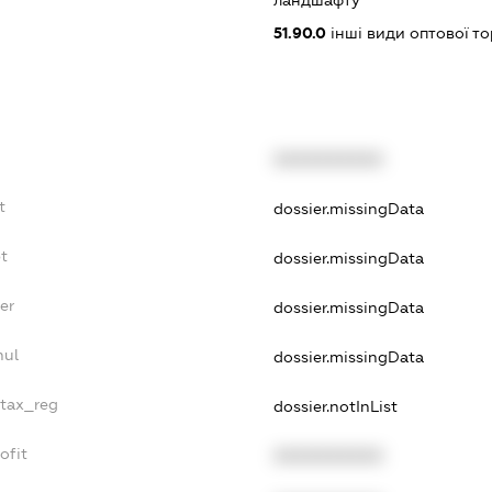
51.90.0
інші види оптової то
XXXXXXXXXX
t
dossier.missingData
t
dossier.missingData
er
dossier.missingData
nul
dossier.missingData
_tax_reg
dossier.notInList
ofit
XXXXXXXXXX