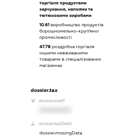
торгівля продуктами
харчування, напоями та
тютюновими виробами
10.61
виробництво продуктів
борошномельно-круп'яної
промисловості
47.78
роздрібна торгівля
іншими невживаними
товарами в спеціалізованих
магазинах
dossier.tax
dossier.staff
XXXXXXXXXX
dossier.taxDebt
dossier.missingData