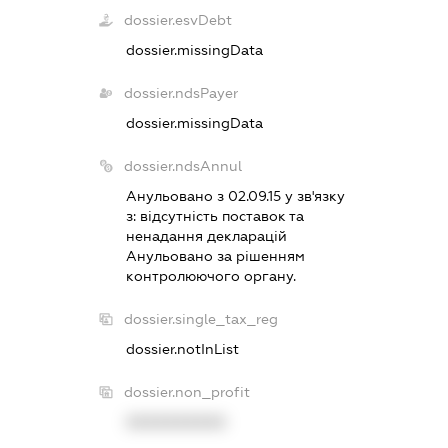
dossier.esvDebt
dossier.missingData
dossier.ndsPayer
dossier.missingData
dossier.ndsAnnul
Анульовано з 02.09.15 у зв'язку
з:
вiдсутнiсть поставок та
ненадання декларацiй
Анульовано за рiшенням
контролюючого органу.
dossier.single_tax_reg
dossier.notInList
dossier.non_profit
XXXXXXXXXX