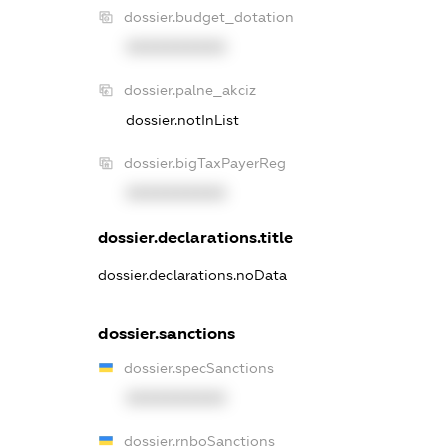
dossier.budget_dotation
XXXXXXXXXX
dossier.palne_akciz
dossier.notInList
dossier.bigTaxPayerReg
XXXXXXXXXX
dossier.declarations.title
dossier.declarations.noData
dossier.sanctions
dossier.specSanctions
XXXXXXXXXX
dossier.rnboSanctions