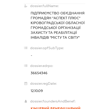
dossier.fullName:
ПІДПРИЄМСТВО ОБ'ЄДНАННЯ
ГРОМАДЯН "АСПЕКТ ПЛЮС"
КІРОВОГРАДСЬКОЇ ОБЛАСНОЇ
ГРОМАДСЬКОЇ ОРГАНІЗАЦІЇ
ЗАХИСТУ ТА РЕАБІЛІТАЦІЇ
ІНВАЛІДІВ "МІСТУ ТА СВІТУ"
dossier.opfSubType:
-
dossier.edrpo:
36654346
dossier.regDate:
12.10.09
dossier.foundersAndBenef:
КІНЦЕВИЙ БЕНЕФІЦІАРНИЙ