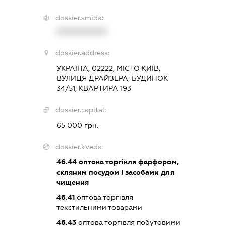
dossier.smida:
XXXXXXXXXX
dossier.address:
УКРАЇНА, 02222, МІСТО КИЇВ,
ВУЛИЦЯ ДРАЙЗЕРА, БУДИНОК
34/51, КВАРТИРА 193
dossier.capital:
65 000 грн.
dossier.kveds:
46.44
оптова торгівля фарфором,
скляним посудом і засобами для
чищення
46.41
оптова торгівля
текстильними товарами
46.43
оптова торгівля побутовими