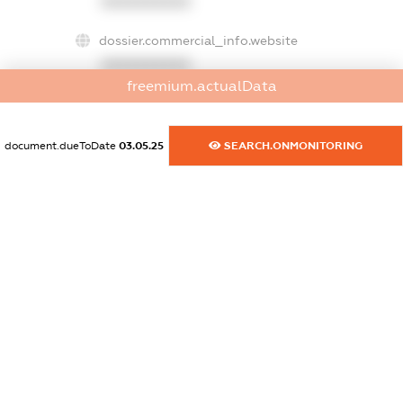
XXXXXXXXXX
dossier.commercial_info.website
XXXXXXXXXX
freemium.actualData
dossier.commercial_info.activity
XXXXXXXXXX
document.dueToDate
03.05.25
SEARCH.ONMONITORING
freemium.exampleText_1
freemium.exampleText_2
freemium.anonymousPerSearch2
FREEMIUM.DETAILS
FREEMIUM.REGISTER