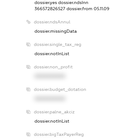
dossier.yes
dossier.ndsInn
366572826527
dossier.from 05.11.09
dossier.ndsAnnul
dossier.missingData
dossier.single_tax_reg
dossier.notInList
dossier.non_profit
XXXXXXXXXX
dossier.budget_dotation
XXXXXXXXXX
dossier.palne_akciz
dossier.notInList
dossier.bigTaxPayerReg