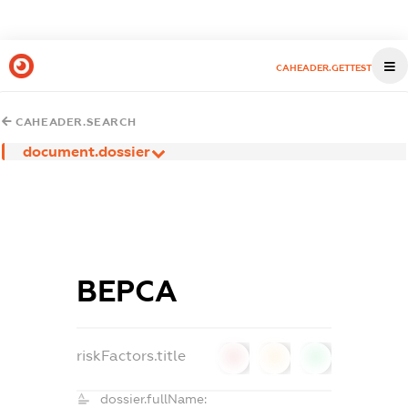
CAHEADER.GETTEST
CAHEADER.SEARCH
document.dossier
ВЕРСА
riskFactors.title
0
0
0
dossier.fullName: