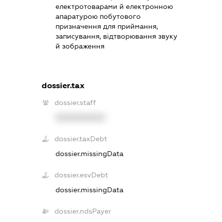
електротоварами й електронною
апаратурою побутового
призначення для приймання,
записування, відтворювання звуку
й зображення
dossier.tax
dossier.staff
XXXXXXXXXX
dossier.taxDebt
dossier.missingData
dossier.esvDebt
dossier.missingData
dossier.ndsPayer