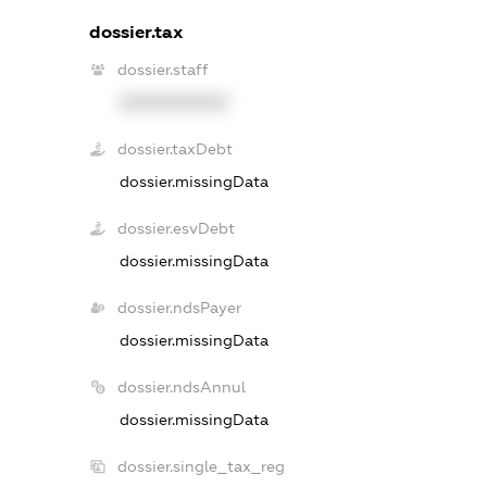
dossier.tax
dossier.staff
XXXXXXXXXX
dossier.taxDebt
dossier.missingData
dossier.esvDebt
dossier.missingData
dossier.ndsPayer
dossier.missingData
dossier.ndsAnnul
dossier.missingData
dossier.single_tax_reg