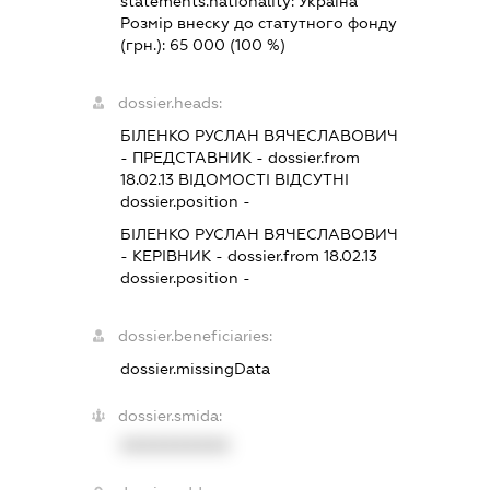
statements.nationality:
Україна
Розмір внеску до статутного фонду
(грн.):
65 000
(100 %)
dossier.heads:
БІЛЕНКО РУСЛАН ВЯЧЕСЛАВОВИЧ
-
ПРЕДСТАВНИК
- dossier.from
18.02.13
ВІДОМОСТІ ВІДСУТНІ
dossier.position -
БІЛЕНКО РУСЛАН ВЯЧЕСЛАВОВИЧ
-
КЕРІВНИК
- dossier.from 18.02.13
dossier.position -
dossier.beneficiaries:
dossier.missingData
dossier.smida:
XXXXXXXXXX