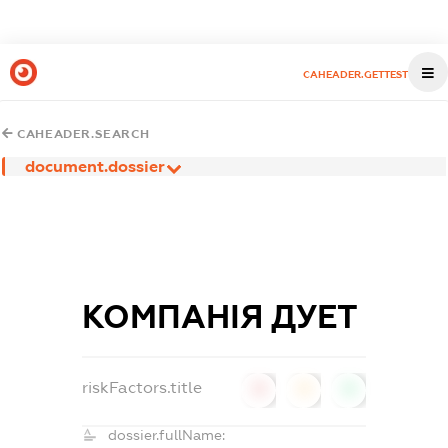
CAHEADER.GETTEST
CAHEADER.SEARCH
document.dossier
КОМПАНІЯ ДУЕТ
riskFactors.title
0
0
0
dossier.fullName: