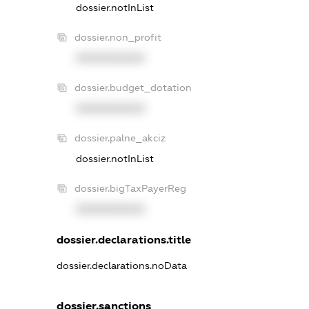
dossier.notInList
dossier.non_profit
XXXXXXXXXX
dossier.budget_dotation
XXXXXXXXXX
dossier.palne_akciz
dossier.notInList
dossier.bigTaxPayerReg
XXXXXXXXXX
dossier.declarations.title
dossier.declarations.noData
dossier.sanctions