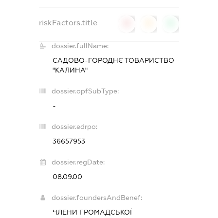
riskFactors.title
0
0
0
dossier.fullName:
САДОВО-ГОРОДНЄ ТОВАРИСТВО
"КАЛИНА"
dossier.opfSubType:
-
dossier.edrpo:
36657953
dossier.regDate:
08.09.00
dossier.foundersAndBenef:
ЧЛЕНИ ГРОМАДСЬКОЇ