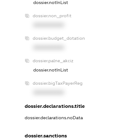
dossier.notInList
dossier.non_profit
XXXXXXXXXX
dossier.budget_dotation
XXXXXXXXXX
dossier.palne_akciz
dossier.notInList
dossier.bigTaxPayerReg
XXXXXXXXXX
dossier.declarations.title
dossier.declarations.noData
dossier.sanctions