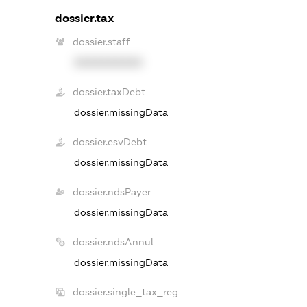
dossier.tax
dossier.staff
XXXXXXXXXX
dossier.taxDebt
dossier.missingData
dossier.esvDebt
dossier.missingData
dossier.ndsPayer
dossier.missingData
dossier.ndsAnnul
dossier.missingData
dossier.single_tax_reg