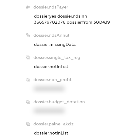
dossier.ndsPayer
dossier.yes
dossier.ndsInn
366579702076
dossier.from 30.04.19
dossier.ndsAnnul
dossier.missingData
dossier.single_tax_reg
dossier.notInList
dossier.non_profit
XXXXXXXXXX
dossier.budget_dotation
XXXXXXXXXX
dossier.palne_akciz
dossier.notInList