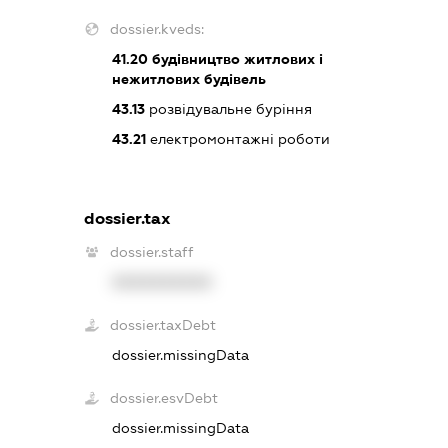
dossier.kveds:
41.20
будівництво житлових і
нежитлових будівель
43.13
розвідувальне буріння
43.21
електромонтажні роботи
dossier.tax
dossier.staff
XXXXXXXXXX
dossier.taxDebt
dossier.missingData
dossier.esvDebt
dossier.missingData