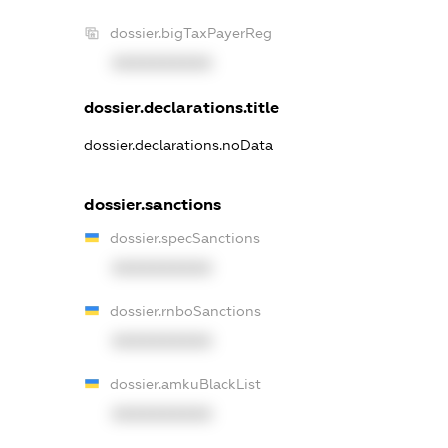
dossier.bigTaxPayerReg
XXXXXXXXXX
dossier.declarations.title
dossier.declarations.noData
dossier.sanctions
dossier.specSanctions
XXXXXXXXXX
dossier.rnboSanctions
XXXXXXXXXX
dossier.amkuBlackList
XXXXXXXXXX