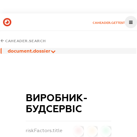
CAHEADER.GETTEST
CAHEADER.SEARCH
document.dossier
ВИРОБНИК-
БУДСЕРВІС
riskFactors.title
0
0
0