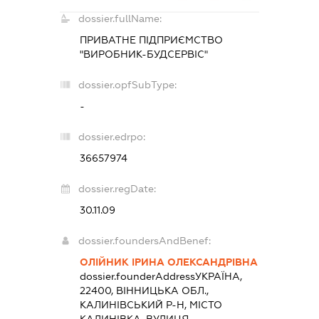
dossier.fullName:
ПРИВАТНЕ ПІДПРИЄМСТВО
"ВИРОБНИК-БУДСЕРВІС"
dossier.opfSubType:
-
dossier.edrpo:
36657974
dossier.regDate:
30.11.09
dossier.foundersAndBenef:
ОЛІЙНИК ІРИНА ОЛЕКСАНДРІВНА
dossier.founderAddress
УКРАЇНА,
22400, ВІННИЦЬКА ОБЛ.,
КАЛИНІВСЬКИЙ Р-Н, МІСТО