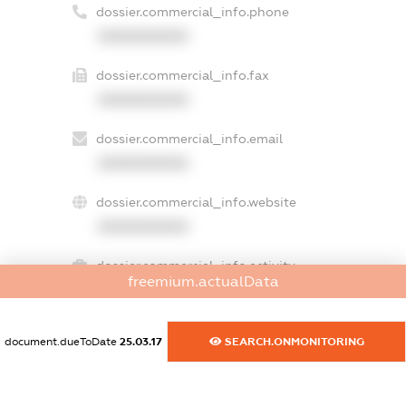
dossier.commercial_info.phone
XXXXXXXXXX
dossier.commercial_info.fax
XXXXXXXXXX
dossier.commercial_info.email
XXXXXXXXXX
dossier.commercial_info.website
XXXXXXXXXX
dossier.commercial_info.activity
freemium.actualData
XXXXXXXXXX
document.dueToDate
25.03.17
SEARCH.ONMONITORING
freemium.exampleText_1
freemium.exampleText_2
freemium.anonymousPerSearch2