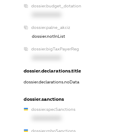
dossier.budget_dotation
XXXXXXXXXX
dossier.palne_akciz
dossier.notInList
dossier.bigTaxPayerReg
XXXXXXXXXX
dossier.declarations.title
dossier.declarations.noData
dossier.sanctions
dossier.specSanctions
XXXXXXXXXX
dossier.rnboSanctions