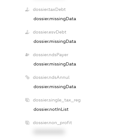
dossier.taxDebt
dossier.missingData
dossier.esvDebt
dossier.missingData
dossier.ndsPayer
dossier.missingData
dossier.ndsAnnul
dossier.missingData
dossier.single_tax_reg
dossier.notInList
dossier.non_profit
XXXXXXXXXX