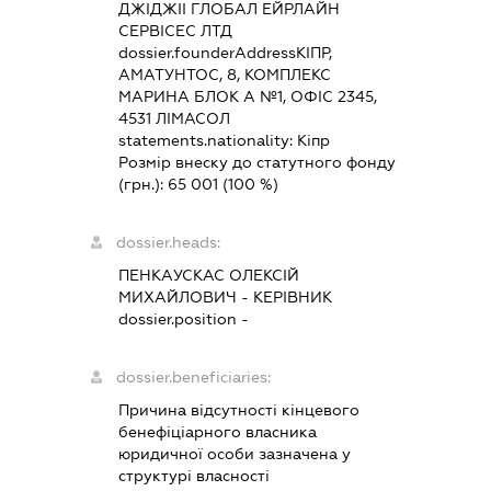
ДЖІДЖІІ ГЛОБАЛ ЕЙРЛАЙН
СЕРВІСЕС ЛТД
dossier.founderAddress
КІПР,
АМАТУНТОС, 8, КОМПЛЕКС
МАРИНА БЛОК А №1, ОФІС 2345,
4531 ЛІМАСОЛ
statements.nationality:
Кіпр
Розмір внеску до статутного фонду
(грн.):
65 001
(100 %)
dossier.heads:
ПЕНКАУСКАС ОЛЕКСІЙ
МИХАЙЛОВИЧ
-
КЕРІВНИК
dossier.position -
dossier.beneficiaries:
Причина відсутності кінцевого
бенефіціарного власника
юридичної особи зазначена у
структурі власності