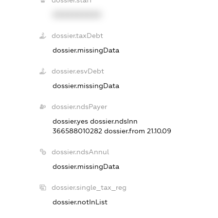
dossier.staff
XXXXXXXXXX
dossier.taxDebt
dossier.missingData
dossier.esvDebt
dossier.missingData
dossier.ndsPayer
dossier.yes
dossier.ndsInn
366588010282
dossier.from 21.10.09
dossier.ndsAnnul
dossier.missingData
dossier.single_tax_reg
dossier.notInList