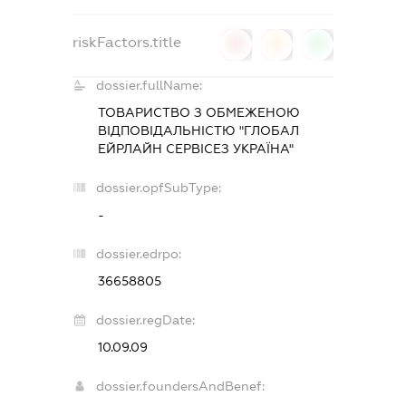
riskFactors.title
0
0
0
dossier.fullName:
ТОВАРИСТВО З ОБМЕЖЕНОЮ
ВІДПОВІДАЛЬНІСТЮ "ГЛОБАЛ
ЕЙРЛАЙН СЕРВІСЕЗ УКРАЇНА"
dossier.opfSubType:
-
dossier.edrpo:
36658805
dossier.regDate:
10.09.09
dossier.foundersAndBenef: