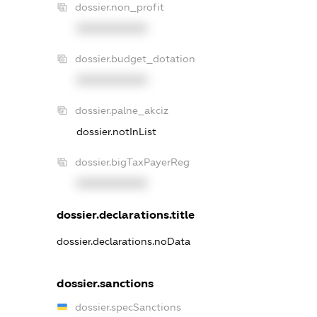
dossier.non_profit
XXXXXXXXXX
dossier.budget_dotation
XXXXXXXXXX
dossier.palne_akciz
dossier.notInList
dossier.bigTaxPayerReg
XXXXXXXXXX
dossier.declarations.title
dossier.declarations.noData
dossier.sanctions
dossier.specSanctions