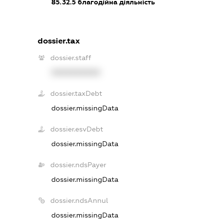
85.32.5
благодійна діяльність
dossier.tax
dossier.staff
XXXXXXXXXX
dossier.taxDebt
dossier.missingData
dossier.esvDebt
dossier.missingData
dossier.ndsPayer
dossier.missingData
dossier.ndsAnnul
dossier.missingData