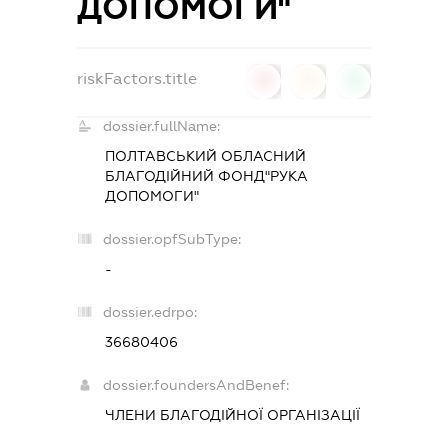
ДОПОМОГИ"
riskFactors.title
0
0
0
dossier.fullName:
ПОЛТАВСЬКИЙ ОБЛАСНИЙ
БЛАГОДІЙНИЙ ФОНД"РУКА
ДОПОМОГИ"
dossier.opfSubType:
-
dossier.edrpo:
36680406
dossier.foundersAndBenef:
ЧЛЕНИ БЛАГОДІЙНОЇ ОРГАНІЗАЦІЇ