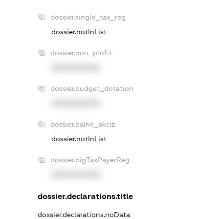
dossier.single_tax_reg
dossier.notInList
dossier.non_profit
XXXXXXXXXX
dossier.budget_dotation
XXXXXXXXXX
dossier.palne_akciz
dossier.notInList
dossier.bigTaxPayerReg
XXXXXXXXXX
dossier.declarations.title
dossier.declarations.noData