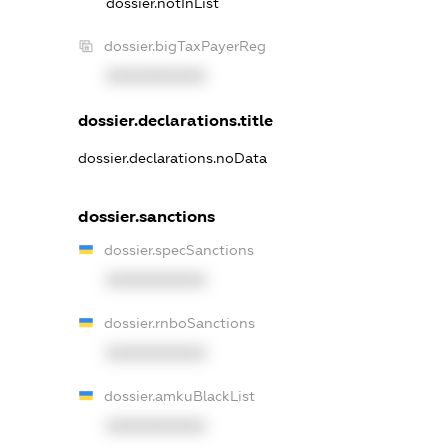
dossier.notInList
dossier.bigTaxPayerReg
XXXXXXXXXX
dossier.declarations.title
dossier.declarations.noData
dossier.sanctions
dossier.specSanctions
XXXXXXXXXX
dossier.rnboSanctions
XXXXXXXXXX
dossier.amkuBlackList
XXXXXXXXXX