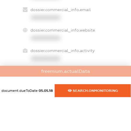
dossier.commercial_info.email
XXXXXXXXXX
dossier.commercial_info.website
XXXXXXXXXX
dossier.commercial_info.activity
XXXXXXXXXX
freemium.actualData
freemium.exampleText_1
freemium.exampleText_2
document.dueToDate
05.05.18
SEARCH.ONMONITORING
freemium.anonymousPerSearch2
FREEMIUM.DETAILS
FREEMIUM.REGISTER