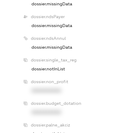
dossier.missingData
dossier.ndsPayer
dossier.missingData
dossier.ndsAnnul
dossier.missingData
dossier.single_tax_reg
dossier.notInList
dossier.non_profit
XXXXXXXXXX
dossier.budget_dotation
XXXXXXXXXX
dossier.palne_akciz