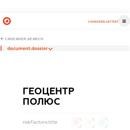
CAHEADER.GETTEST
CAHEADER.SEARCH
document.dossier
ГЕОЦЕНТР
ПОЛЮС
riskFactors.title
0
0
0