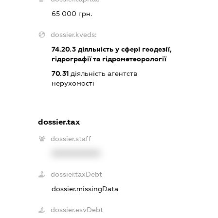
65 000 грн.
dossier.kveds:
74.20.3
діяльність у сфері геодезії,
гідрографії та гідрометеорології
70.31
діяльність агентств
нерухомості
dossier.tax
dossier.staff
XXXXXXXXXX
dossier.taxDebt
dossier.missingData
dossier.esvDebt