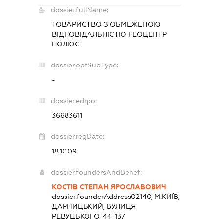
dossier.fullName:
ТОВАРИСТВО З ОБМЕЖЕНОЮ
ВІДПОВІДАЛЬНІСТЮ
ГЕОЦЕНТР
ПОЛЮС
dossier.opfSubType:
-
dossier.edrpo:
36683611
dossier.regDate:
18.10.09
dossier.foundersAndBenef:
КОСТІВ СТЕПАН ЯРОСЛАВОВИЧ
dossier.founderAddress
02140, М.КИЇВ,
ДАРНИЦЬКИЙ, ВУЛИЦЯ
РЕВУЦЬКОГО, 44, 137