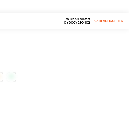
caHeader.contact
CAHEADER.GETTEST
0 (800) 210 102
0