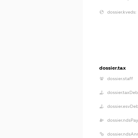
dossier.kveds:
dossier.tax
dossier.staff
dossier.taxDeb
dossier.esvDe
dossier.ndsPa
dossier.ndsAn