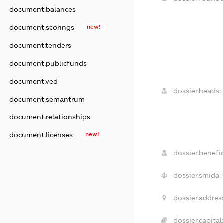
document.balances
document.scorings
new!
document.tenders
document.publicfunds
document.ved
dossier.heads:
document.semantrum
document.relationships
document.licenses
new!
dossier.benefic
dossier.smida:
dossier.addres
dossier.capital