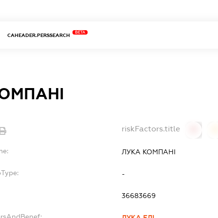
BETA
CAHEADER.PERSSEARCH
КОМПАНІ
riskFactors.title
0
0
me:
ЛУКА КОМПАНІ
bType:
-
36683669
ersAndBenef:
ЛУКА ЕЛІ