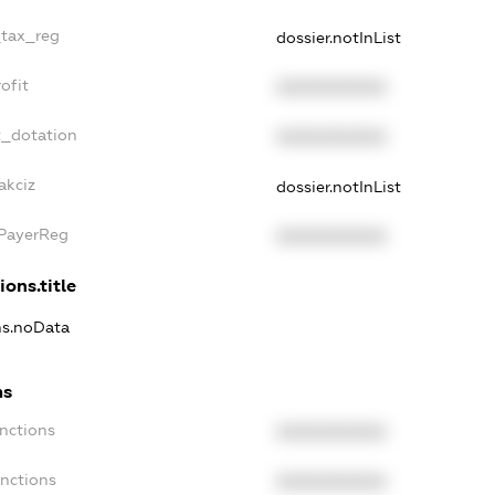
_tax_reg
dossier.notInList
ofit
XXXXXXXXXX
t_dotation
XXXXXXXXXX
akciz
dossier.notInList
xPayerReg
XXXXXXXXXX
ions.title
ons.noData
ns
anctions
XXXXXXXXXX
anctions
XXXXXXXXXX