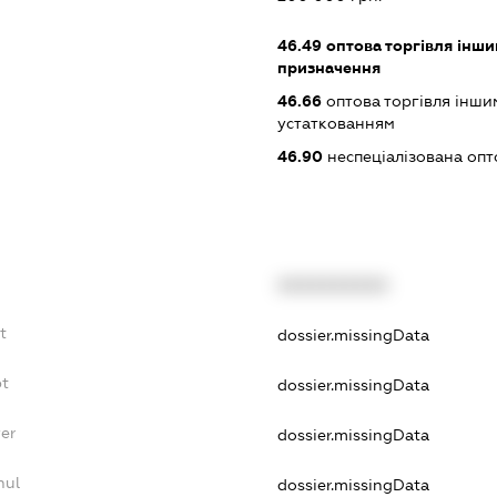
46.49
оптова торгівля інши
призначення
46.66
оптова торгівля інш
устаткованням
46.90
неспеціалізована опт
XXXXXXXXXX
t
dossier.missingData
bt
dossier.missingData
yer
dossier.missingData
nul
dossier.missingData