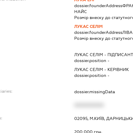
dossier.founderAddress
ФРАН
НАЙС
Розмір внеску до статутног
ЛУКАС СЕЛІМ
dossier.founderAddress
ЛІВА
Розмір внеску до статутног
ЛУКАС СЕЛІМ
-
ПІДПИСАН
dossier.position -
ЛУКАС СЕЛІМ
-
КЕРІВНИК
dossier.position -
iaries:
dossier.missingData
XXXXXXXXXX
s:
02095, М.КИЇВ, ДАРНИЦЬК
:
200 000 грн.