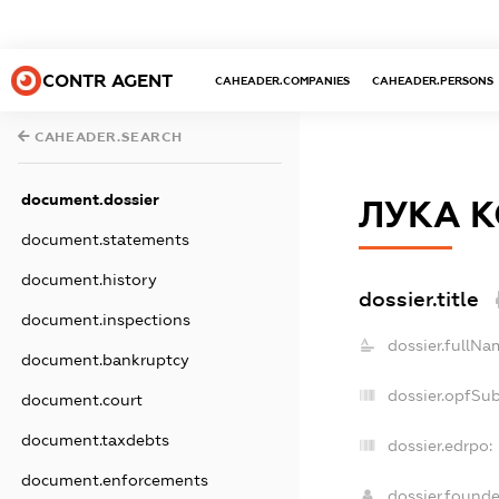
CONTR AGENT
CAHEADER.COMPANIES
CAHEADER.PERSONS
CAHEADER.SEARCH
document.dossier
ЛУКА 
document.statements
document.history
dossier.title
document.inspections
dossier.fullNa
document.bankruptcy
dossier.opfSu
document.court
document.taxdebts
dossier.edrpo:
document.enforcements
dossier.found