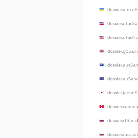
dossier.amkuB
dossier.ofacSa
dossier.ofacN
dossier.gbSan
dossier.ausSa
dossier.euSan
dossier.japan
dossier.canad
dossier.rfSanc
dossier.russia