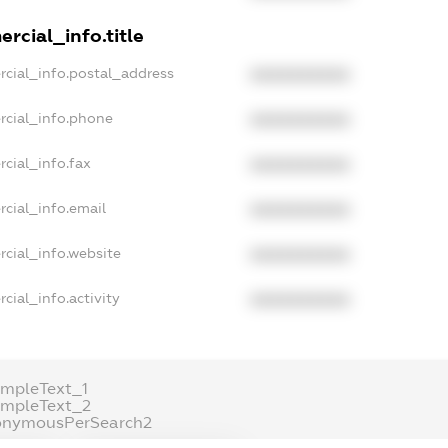
rcial_info.title
rcial_info.postal_address
XXXXXXXXXX
rcial_info.phone
XXXXXXXXXX
cial_info.fax
XXXXXXXXXX
cial_info.email
XXXXXXXXXX
rcial_info.website
XXXXXXXXXX
cial_info.activity
XXXXXXXXXX
ampleText_1
ampleText_2
onymousPerSearch2