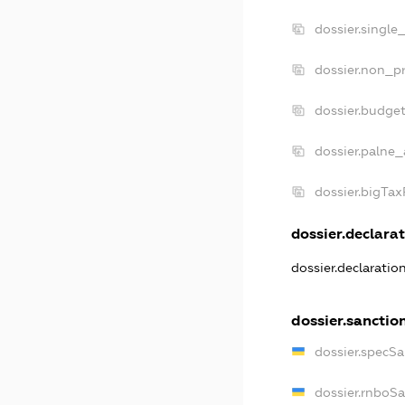
dossier.single
dossier.non_pr
dossier.budge
dossier.palne_
dossier.bigTa
dossier.declarat
dossier.declarati
dossier.sanctio
dossier.specS
dossier.rnboS