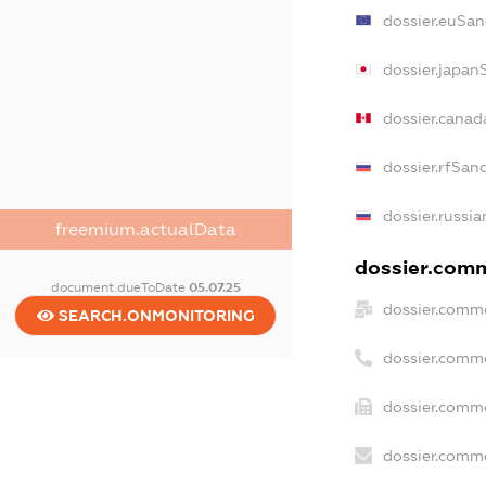
dossier.euSan
dossier.japan
dossier.canad
dossier.rfSan
dossier.russia
freemium.actualData
dossier.comme
document.dueToDate
05.07.25
dossier.comme
SEARCH.ONMONITORING
dossier.comm
dossier.comme
dossier.comme