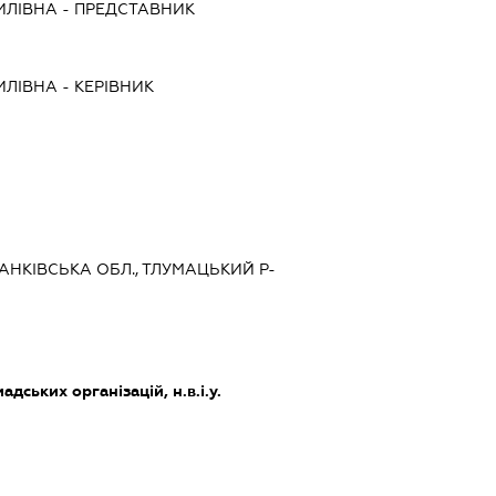
ИЛІВНА
-
ПРЕДСТАВНИК
ИЛІВНА
-
КЕРІВНИК
РАНКІВСЬКА ОБЛ., ТЛУМАЦЬКИЙ Р-
дських організацій, н.в.і.у.