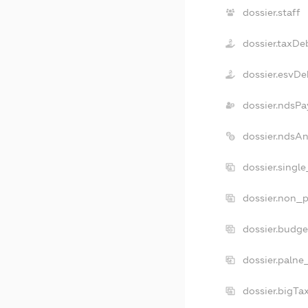
dossier.staff
dossier.taxDe
dossier.esvDe
dossier.ndsPa
dossier.ndsA
dossier.singl
dossier.non_p
dossier.budg
dossier.palne
dossier.bigT