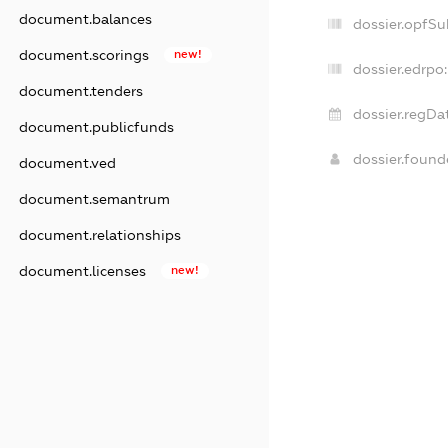
document.balances
dossier.opfSu
document.scorings
new!
dossier.edrpo:
document.tenders
dossier.regDa
document.publicfunds
dossier.foun
document.ved
document.semantrum
document.relationships
document.licenses
new!