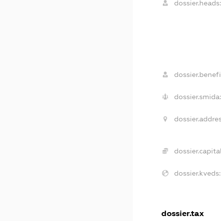
dossier.heads:
dossier.benefi
dossier.smida:
dossier.addres
dossier.capital
dossier.kveds:
dossier.tax