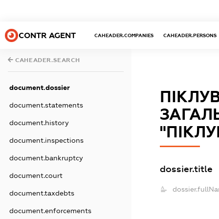
CONTR AGENT
CAHEADER.COMPANIES
CAHEADER.PERSONS
CAHEADER.SEARCH
document.dossier
ПІКЛУ
document.statements
ЗАГАЛ
document.history
"ПІКЛ
document.inspections
document.bankruptcy
dossier.title
document.court
dossier.fullN
document.taxdebts
document.enforcements