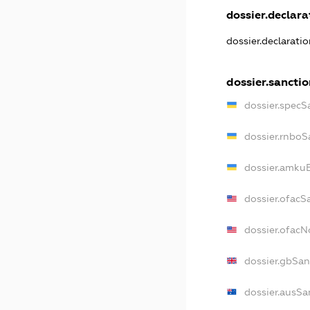
dossier.declarat
dossier.declarati
dossier.sanctio
dossier.specS
dossier.rnboS
dossier.amkuB
dossier.ofacS
dossier.ofac
dossier.gbSan
dossier.ausSa