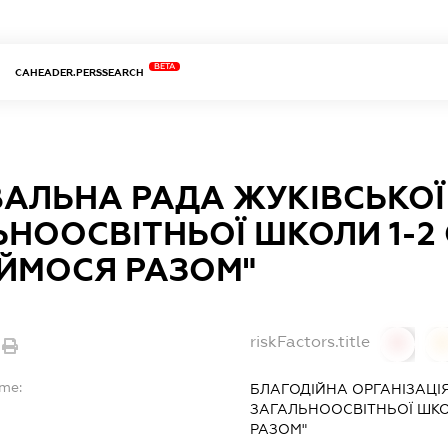
BETA
CAHEADER.PERSSEARCH
ВАЛЬНА РАДА ЖУКІВСЬКОЇ
ЬНООСВІТНЬОЇ ШКОЛИ 1-2 
УЙМОСЯ РАЗОМ"
riskFactors.title
0
ame:
БЛАГОДІЙНА ОРГАНІЗАЦІЯ
ЗАГАЛЬНООСВІТНЬОЇ ШКОЛ
РАЗОМ"