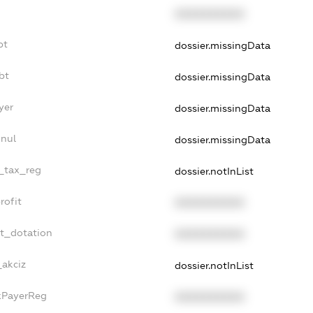
XXXXXXXXXX
bt
dossier.missingData
bt
dossier.missingData
yer
dossier.missingData
nnul
dossier.missingData
e_tax_reg
dossier.notInList
rofit
XXXXXXXXXX
et_dotation
XXXXXXXXXX
_akciz
dossier.notInList
axPayerReg
XXXXXXXXXX