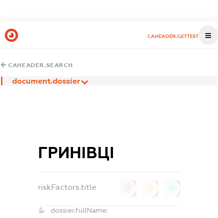
CAHEADER.GETTEST
CAHEADER.SEARCH
document.dossier
ГРИНІВЦІ
riskFactors.title
0
0
0
dossier.fullName: