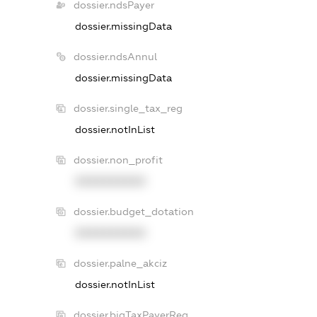
dossier.ndsPayer
dossier.missingData
dossier.ndsAnnul
dossier.missingData
dossier.single_tax_reg
dossier.notInList
dossier.non_profit
XXXXXXXXXX
dossier.budget_dotation
XXXXXXXXXX
dossier.palne_akciz
dossier.notInList
dossier.bigTaxPayerReg