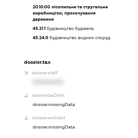
20.10.00
лісопильне та стругальне
виробництво; просочування
деревини
45.21.1
будівництво будівель
45.24.0
будівництво водних споруд
dossier.tax
dossier.staff
XXXXXXXXXX
dossier.taxDebt
dossier.missingData
dossier.esvDebt
dossier.missingData