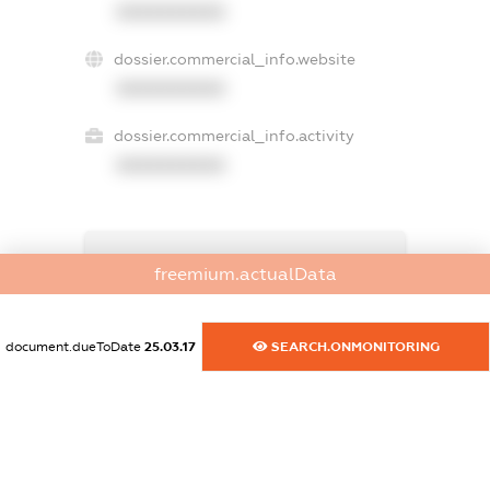
XXXXXXXXXX
dossier.commercial_info.website
XXXXXXXXXX
dossier.commercial_info.activity
XXXXXXXXXX
freemium.exampleText_1
freemium.actualData
freemium.exampleText_2
freemium.anonymousPerSearch2
FREEMIUM.DETAILS
document.dueToDate
25.03.17
SEARCH.ONMONITORING
FREEMIUM.REGISTER