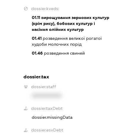
dossier.kveds:
01.11
вирощування зернових культур
(крім рису), бобових культур і
насіння олійних культур
01.41
розведення великої рогатої
худоби молочних порід
01.46
розведення свиней
dossier.tax
dossier.staff
XXXXXXXXXX
dossier.taxDebt
dossier.missingData
dossier.esvDebt