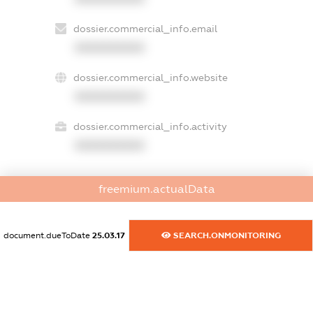
dossier.commercial_info.email
XXXXXXXXXX
dossier.commercial_info.website
XXXXXXXXXX
dossier.commercial_info.activity
XXXXXXXXXX
freemium.actualData
freemium.exampleText_1
freemium.exampleText_2
freemium.anonymousPerSearch2
document.dueToDate
25.03.17
SEARCH.ONMONITORING
FREEMIUM.DETAILS
FREEMIUM.REGISTER