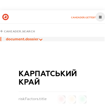
CAHEADER.GETTEST
CAHEADER.SEARCH
document.dossier
КАРПАТСЬКИЙ
КРАЙ
riskFactors.title
0
0
0