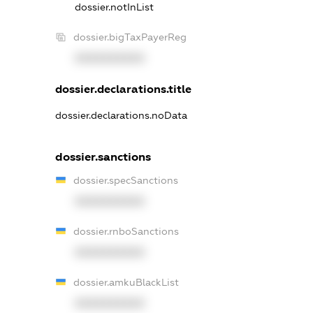
dossier.notInList
dossier.bigTaxPayerReg
XXXXXXXXXX
dossier.declarations.title
dossier.declarations.noData
dossier.sanctions
dossier.specSanctions
XXXXXXXXXX
dossier.rnboSanctions
XXXXXXXXXX
dossier.amkuBlackList
XXXXXXXXXX