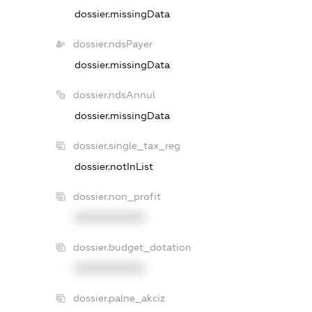
dossier.missingData
dossier.ndsPayer
dossier.missingData
dossier.ndsAnnul
dossier.missingData
dossier.single_tax_reg
dossier.notInList
dossier.non_profit
XXXXXXXXXX
dossier.budget_dotation
XXXXXXXXXX
dossier.palne_akciz