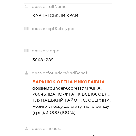
dossier.fullName:
КАРПАТСЬКИЙ КРАЙ
dossier.opfSubType:
-
dossier.edrpo:
36684285
dossier.foundersAndBenef:
БАРАНЮК ОЛЕНА МИКОЛАЇВНА
dossier.founderAddress
УКРАЇНА,
78045, IВАНО-ФРАНКIВСЬКА ОБЛ.,
ТЛУМАЦЬКИЙ РАЙОН, С. ОЗЕРЯНИ,
Розмір внеску до статутного фонду
(грн.):
3 000
(100 %)
dossier.heads: