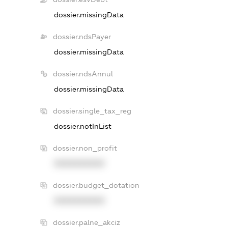
dossier.missingData
dossier.ndsPayer
dossier.missingData
dossier.ndsAnnul
dossier.missingData
dossier.single_tax_reg
dossier.notInList
dossier.non_profit
XXXXXXXXXX
dossier.budget_dotation
XXXXXXXXXX
dossier.palne_akciz