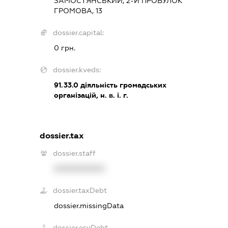
ЗАМОСТЯНСЬКИЙ, 2-Й ПРОВУЛОК
ГРОМОВА, 13
dossier.capital:
0 грн.
dossier.kveds:
91.33.0
діяльність громадських
організацій, н. в. і. г.
dossier.tax
dossier.staff
XXXXXXXXXX
dossier.taxDebt
dossier.missingData
dossier.esvDebt