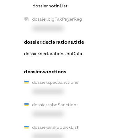
dossier.notInList
dossier.bigTaxPayerReg
XXXXXXXXXX
dossier.declarations.title
dossier.declarations.noData
dossier.sanctions
dossier.specSanctions
XXXXXXXXXX
dossier.rnboSanctions
XXXXXXXXXX
dossier.amkuBlackList
XXXXXXXXXX