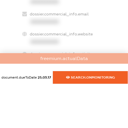
XXXXXXXXXX
dossier.commercial_info.email
XXXXXXXXXX
dossier.commercial_info.website
XXXXXXXXXX
dossier.commercial_info.activity
freemium.actualData
XXXXXXXXXX
document.dueToDate
25.03.17
SEARCH.ONMONITORING
freemium.exampleText_1
freemium.exampleText_2
freemium.anonymousPerSearch2
FREEMIUM.DETAILS
FREEMIUM.REGISTER