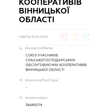
КООПЕРАТИВІВ
ВІННИЦЬКОЇ
ОБЛАСТІ
riskFactors.title
0
0
0
dossier.fullName:
СОЮЗ УЧАСНИКІВ
СІЛЬСЬКОГОСПОДАРСЬКИХ
ОБСЛУГОВУЮЧИХ КООПЕРАТИВІВ
ВІННИЦЬКОЇ ОБЛАСТІ
dossier.opfSubType:
-
dossier.edrpo:
36685074