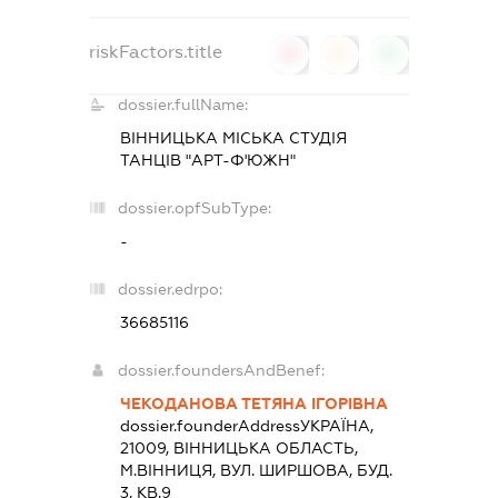
riskFactors.title
0
0
0
dossier.fullName:
ВІННИЦЬКА МІСЬКА СТУДІЯ
ТАНЦІВ "АРТ-Ф'ЮЖН"
dossier.opfSubType:
-
dossier.edrpo:
36685116
dossier.foundersAndBenef:
ЧЕКОДАНОВА ТЕТЯНА ІГОРІВНА
dossier.founderAddress
УКРАЇНА,
21009, ВIННИЦЬКА ОБЛАСТЬ,
М.ВІННИЦЯ, ВУЛ. ШИРШОВА, БУД.
3, КВ.9