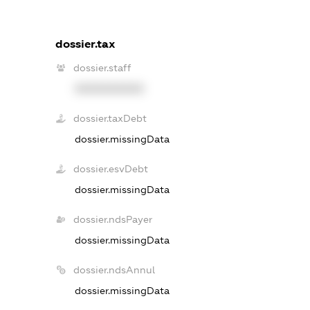
dossier.tax
dossier.staff
XXXXXXXXXX
dossier.taxDebt
dossier.missingData
dossier.esvDebt
dossier.missingData
dossier.ndsPayer
dossier.missingData
dossier.ndsAnnul
dossier.missingData