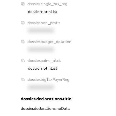
dossier.single_tax_reg
dossier.notInList
dossier.non_profit
XXXXXXXXXX
dossier.budget_dotation
XXXXXXXXXX
dossier.palne_akciz
dossier.notInList
dossier.bigTaxPayerReg
XXXXXXXXXX
dossier.declarations.title
dossier.declarations.noData