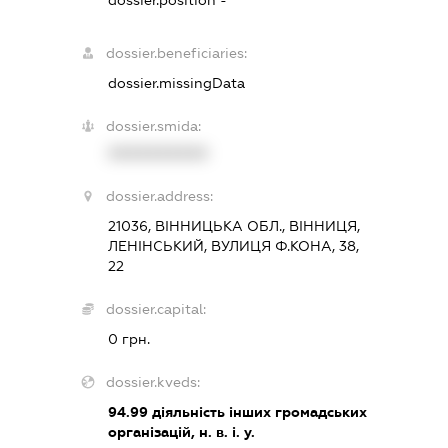
dossier.position -
dossier.beneficiaries:
dossier.missingData
dossier.smida:
XXXXXXXXXX
dossier.address:
21036, ВІННИЦЬКА ОБЛ., ВІННИЦЯ,
ЛЕНІНСЬКИЙ, ВУЛИЦЯ Ф.КОНА, 38,
22
dossier.capital:
0 грн.
dossier.kveds:
94.99
діяльність інших громадських
організацій, н. в. і. у.