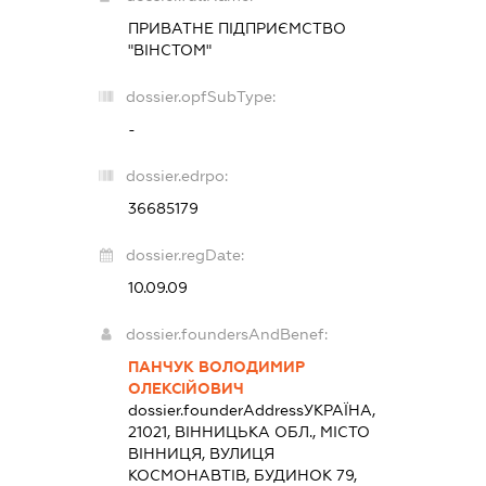
ПРИВАТНЕ ПІДПРИЄМСТВО
"ВІНСТОМ"
dossier.opfSubType:
-
dossier.edrpo:
36685179
dossier.regDate:
10.09.09
dossier.foundersAndBenef:
ПАНЧУК ВОЛОДИМИР
ОЛЕКСІЙОВИЧ
dossier.founderAddress
УКРАЇНА,
21021, ВІННИЦЬКА ОБЛ., МІСТО
ВІННИЦЯ, ВУЛИЦЯ
КОСМОНАВТІВ, БУДИНОК 79,