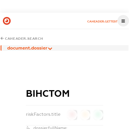
CAHEADER.GETTEST
CAHEADER.SEARCH
document.dossier
ВІНСТОМ
riskFactors.title
0
0
0
dossier.fullName: