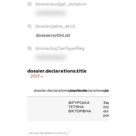
dossier.budget_dotation
XXXXXXXXXX
dossier.palne_akciz
dossier.notInList
dossier.bigTaxPayerReg
XXXXXXXXXX
dossier.declarations.title
2017
dossier.declarations.pepName
dossier.declarations.personName
dossier.declaratio
ФІГУРСЬКА
Заробітна плата
ТЕТЯНА
отримана за
ВІКТОРІВНА
основним місцем
роботи
dossier.declarations.license_1