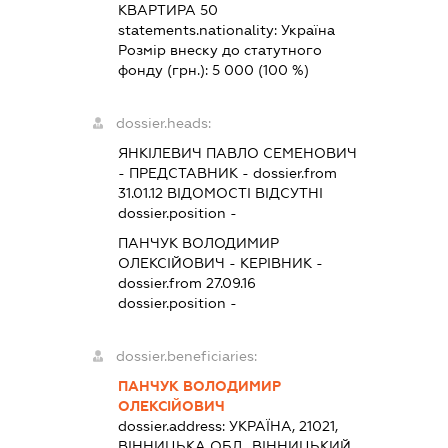
КВАРТИРА 50
statements.nationality:
Україна
Розмір внеску до статутного
фонду (грн.):
5 000
(100 %)
dossier.heads:
ЯНКІЛЕВИЧ ПАВЛО СЕМЕНОВИЧ
-
ПРЕДСТАВНИК
- dossier.from
31.01.12
ВІДОМОСТІ ВІДСУТНІ
dossier.position -
ПАНЧУК ВОЛОДИМИР
ОЛЕКСІЙОВИЧ
-
КЕРІВНИК
-
dossier.from 27.09.16
dossier.position -
dossier.beneficiaries:
ПАНЧУК ВОЛОДИМИР
ОЛЕКСІЙОВИЧ
dossier.address:
УКРАЇНА, 21021,
ВІННИЦЬКА ОБЛ., ВІННИЦЬКИЙ