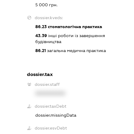
5 000 грн.
dossier.kveds:
86.23
стоматологічна практика
43.39
інші роботи із завершення
будівництва
86.21
загальна медична практика
dossier.tax
dossier.staff
XXXXXXXXXX
dossier.taxDebt
dossier.missingData
dossier.esvDebt