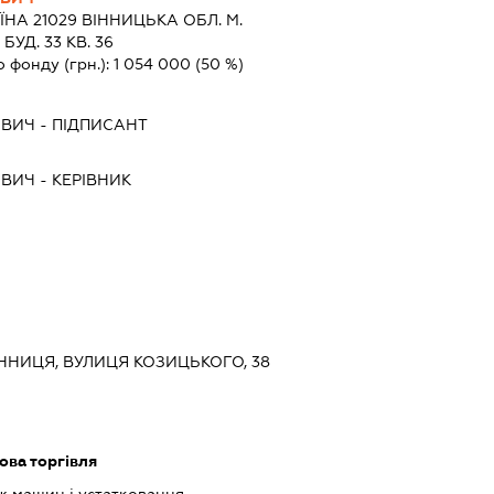
ЇНА 21029 ВIННИЦЬКА ОБЛ. М.
УД. 33 КВ. 36
о фонду (грн.):
1 054 000
(50 %)
ОВИЧ
-
ПІДПИСАНТ
ОВИЧ
-
КЕРІВНИК
ВІННИЦЯ, ВУЛИЦЯ КОЗИЦЬКОГО, 38
ова торгівля