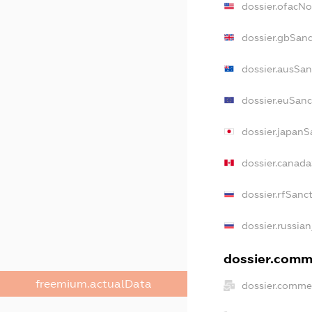
dossier.ofacN
dossier.gbSanc
dossier.ausSan
dossier.euSanc
dossier.japanS
dossier.canad
dossier.rfSanc
dossier.russian
dossier.comme
freemium.actualData
dossier.commer