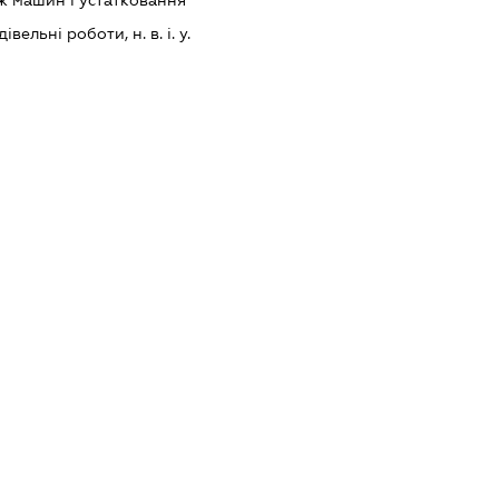
ж машин і устатковання
вельні роботи, н. в. і. у.