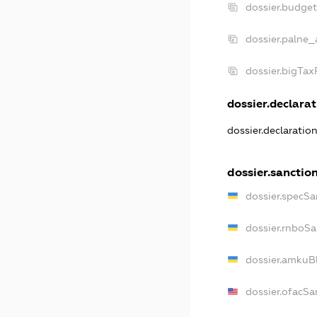
dossier.budge
dossier.palne_
dossier.bigTa
dossier.declarat
dossier.declaratio
dossier.sanctio
dossier.specSa
dossier.rnboSa
dossier.amkuBl
dossier.ofacSa