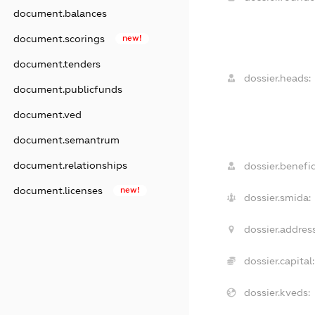
document.balances
document.scorings
new!
document.tenders
dossier.heads:
document.publicfunds
document.ved
document.semantrum
document.relationships
dossier.benefic
document.licenses
new!
dossier.smida:
dossier.address
dossier.capital:
dossier.kveds: