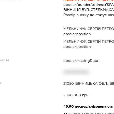
dossier.founderAddress
УКРА
ВІННИЦЯ ВУЛ. СТЕЛЬМАХА Б
Розмір внеску до статутног
МЕЛЬНИЧУК СЕРГІЙ ПЕТР
dossier.position -
МЕЛЬНИЧУК СЕРГІЙ ПЕТР
dossier.position -
iaries:
dossier.missingData
XXXXXXXXXX
:
21050, ВІННИЦЬКА ОБЛ., 
2 108 000 грн.
46.90
неспеціалізована опт