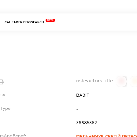
BETA
CAHEADER.PERSSEARCH
riskFactors.title
0
0
me:
ВАЗІТ
bType:
-
36685362
ersAndBenef:
МЕЛЬНИЧУК СЕРГІЙ ПЕТР