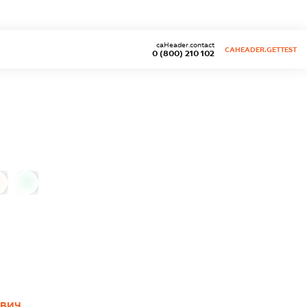
caHeader.contact
CAHEADER.GETTEST
0 (800) 210 102
0
ОВИЧ