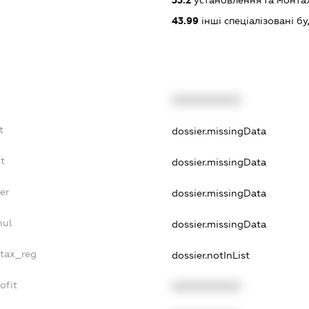
33.2
установлення та монта
43.99
інші спеціалізовані буді
XXXXXXXXXX
t
dossier.missingData
t
dossier.missingData
er
dossier.missingData
nul
dossier.missingData
_tax_reg
dossier.notInList
ofit
XXXXXXXXXX