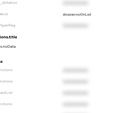
t_dotation
XXXXXXXXXX
akciz
dossier.notInList
xPayerReg
XXXXXXXXXX
ions.title
ns.noData
ns
nctions
XXXXXXXXXX
nctions
XXXXXXXXXX
ackList
XXXXXXXXXX
nctions
XXXXXXXXXX