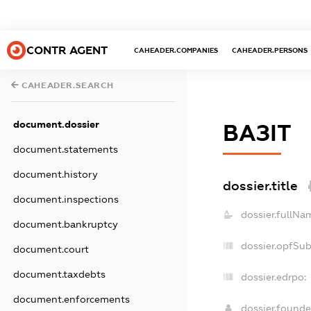
CONTR AGENT
CAHEADER.COMPANIES
CAHEADER.PERSONS
CAHEADER.SEARCH
document.dossier
ВАЗІТ
document.statements
document.history
dossier.title
document.inspections
dossier.fullNa
document.bankruptcy
dossier.opfSu
document.court
document.taxdebts
dossier.edrpo:
document.enforcements
dossier.found