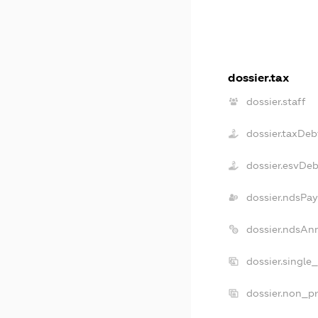
dossier.tax
dossier.staff
dossier.taxDeb
dossier.esvDeb
dossier.ndsPay
dossier.ndsAn
dossier.single
dossier.non_pr