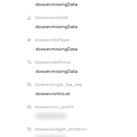
dossier.missingData
dossier.esvDebt
dossier.missingData
dossier.ndsPayer
dossier.missingData
dossier.ndsAnnul
dossier.missingData
dossier.single_tax_reg
dossier.notInList
dossier.non_profit
XXXXXXXXXX
dossier.budget_dotation