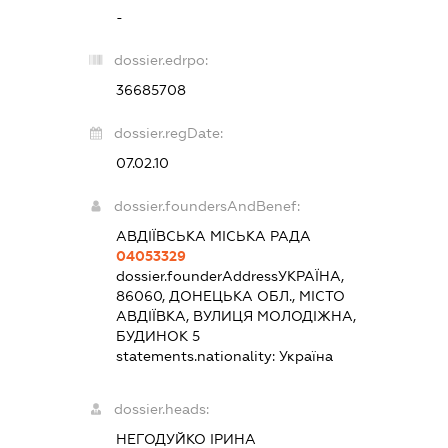
-
dossier.edrpo:
36685708
dossier.regDate:
07.02.10
dossier.foundersAndBenef:
АВДІЇВСЬКА МІСЬКА РАДА
04053329
dossier.founderAddress
УКРАЇНА,
86060, ДОНЕЦЬКА ОБЛ., МІСТО
АВДІЇВКА, ВУЛИЦЯ МОЛОДІЖНА,
БУДИНОК 5
statements.nationality:
Україна
dossier.heads:
НЕГОДУЙКО ІРИНА