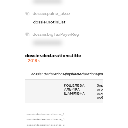
XXXXXXXXXX
dossier.palne_akciz
dossier.notInList
dossier.bigTaxPayerReg
XXXXXXXXXX
dossier.declarations.title
2018
dossier.declarations.pepName
dossier.declarations.personName
dossier.declaratio
КОШЕЛЕВА
Заробітна плата
АЛЬМІРА
отримана за
ШАМІЛІВНА
основним місцем
роботи
dossier.declarations.license_1
dossier.declarations.license_2
dossier.declarations.license_3