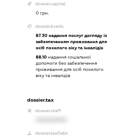
dossier.capital:
0 грн.
dossier.kveds:
87.30
надання послуг догляду із
забезпеченням проживання для
осіб похилого віку та інвалідів
88.10
надання соціальної
допомоги без забезпечення
проживання для осіб похилого
віку та інвалідів
dossier.tax
dossier.staff
XXXXXXXXXX
dossier.taxDebt