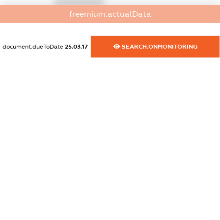
XXXXXXXXXX
freemium.actualData
dossier.commercial_info.activity
XXXXXXXXXX
document.dueToDate
25.03.17
SEARCH.ONMONITORING
freemium.exampleText_1
freemium.exampleText_2
freemium.anonymousPerSearch2
FREEMIUM.DETAILS
FREEMIUM.REGISTER