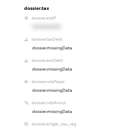
dossier.tax
dossier.staff
XXXXXXXXXX
dossier.taxDebt
dossier.missingData
dossier.esvDebt
dossier.missingData
dossier.ndsPayer
dossier.missingData
dossier.ndsAnnul
dossier.missingData
dossier.single_tax_reg