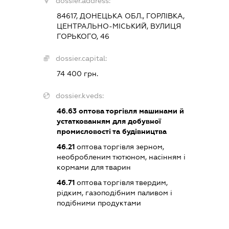
dossier.address:
84617, ДОНЕЦЬКА ОБЛ., ГОРЛІВКА,
ЦЕНТРАЛЬНО-МІСЬКИЙ, ВУЛИЦЯ
ГОРЬКОГО, 46
dossier.capital:
74 400 грн.
dossier.kveds:
46.63
оптова торгівля машинами й
устаткованням для добувної
промисловості та будівництва
46.21
оптова торгівля зерном,
необробленим тютюном, насінням і
кормами для тварин
46.71
оптова торгівля твердим,
рідким, газоподібним паливом і
подібними продуктами