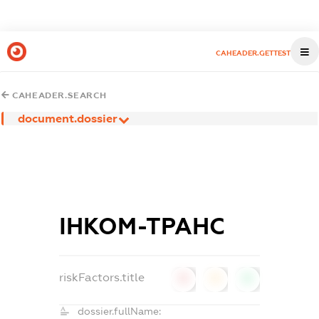
CAHEADER.GETTEST
CAHEADER.SEARCH
document.dossier
ІНКОМ-ТРАНС
riskFactors.title
0
0
0
dossier.fullName: