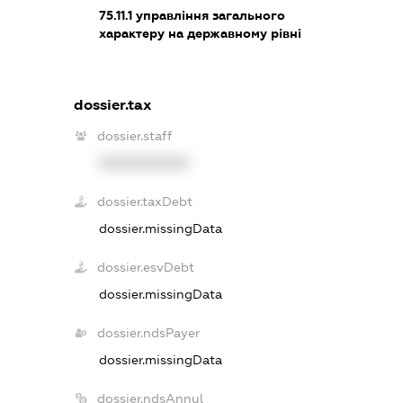
75.11.1
управління загального
характеру на державному рівні
dossier.tax
dossier.staff
XXXXXXXXXX
dossier.taxDebt
dossier.missingData
dossier.esvDebt
dossier.missingData
dossier.ndsPayer
dossier.missingData
dossier.ndsAnnul