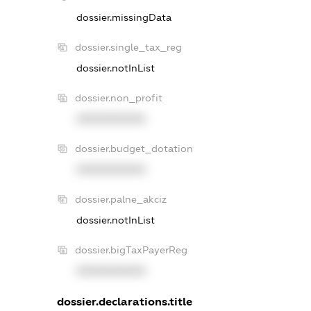
dossier.missingData
dossier.single_tax_reg
dossier.notInList
dossier.non_profit
XXXXXXXXXX
dossier.budget_dotation
XXXXXXXXXX
dossier.palne_akciz
dossier.notInList
dossier.bigTaxPayerReg
XXXXXXXXXX
dossier.declarations.title