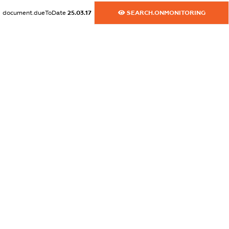
document.dueToDate
25.03.17
SEARCH.ONMONITORING
dossier.commercial_info.activity
XXXXXXXXXX
freemium.exampleText_1
freemium.exampleText_2
freemium.anonymousPerSearch2
FREEMIUM.DETAILS
FREEMIUM.REGISTER