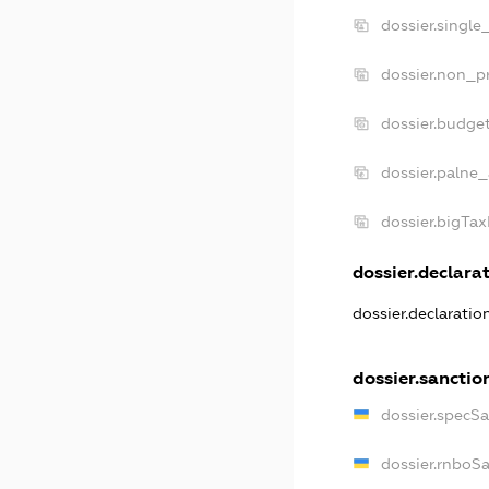
dossier.single
dossier.non_pr
dossier.budge
dossier.palne_
dossier.bigTa
dossier.declarat
dossier.declarati
dossier.sanctio
dossier.specS
dossier.rnboS