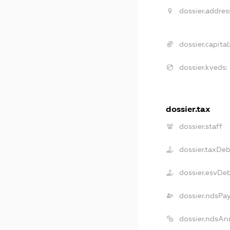
dossier.addres
dossier.capital
dossier.kveds:
dossier.tax
dossier.staff
dossier.taxDeb
dossier.esvDe
dossier.ndsPa
dossier.ndsAn