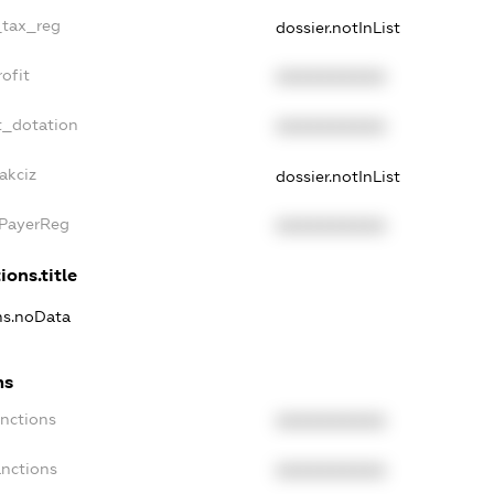
_tax_reg
dossier.notInList
ofit
XXXXXXXXXX
t_dotation
XXXXXXXXXX
akciz
dossier.notInList
xPayerReg
XXXXXXXXXX
ions.title
ons.noData
ns
anctions
XXXXXXXXXX
anctions
XXXXXXXXXX