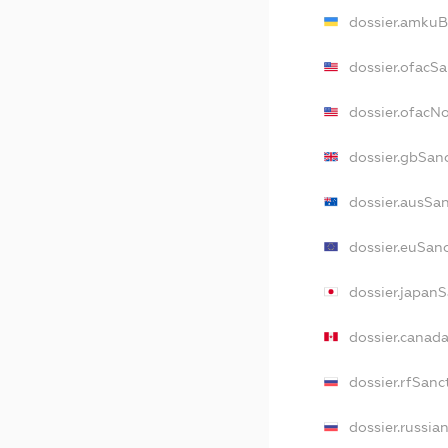
dossier.amkuB
dossier.ofacS
dossier.ofacN
dossier.gbSan
dossier.ausSa
dossier.euSan
dossier.japan
dossier.canad
dossier.rfSanc
dossier.russia