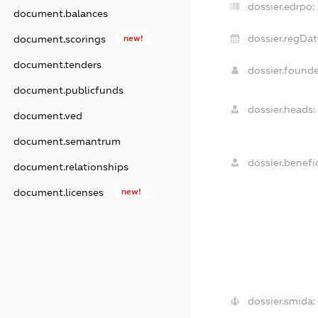
dossier.edrpo:
document.balances
dossier.regDat
document.scorings
new!
document.tenders
dossier.found
document.publicfunds
dossier.heads:
document.ved
document.semantrum
dossier.benefic
document.relationships
document.licenses
new!
dossier.smida: