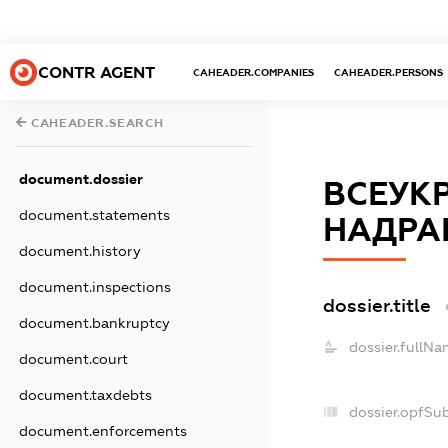
CONTR AGENT
CAHEADER.COMPANIES
CAHEADER.PERSONS
CAHEADER.SEARCH
document.dossier
ВСЕУКР
document.statements
НАДРА
document.history
document.inspections
dossier.title
document.bankruptcy
dossier.fullNa
document.court
document.taxdebts
dossier.opfSu
document.enforcements