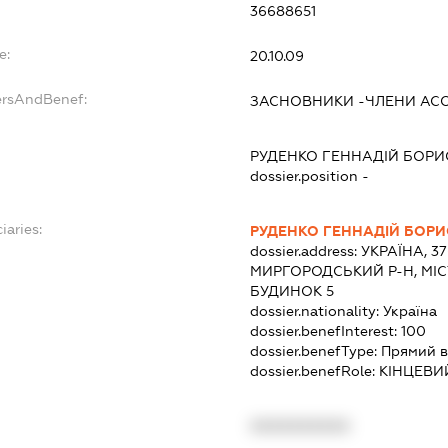
36688651
e:
20.10.09
ersAndBenef:
ЗАСНОВНИКИ -ЧЛЕНИ АСО
РУДЕНКО ГЕННАДІЙ БОР
dossier.position -
iaries:
РУДЕНКО ГЕННАДІЙ БОР
dossier.address:
УКРАЇНА, 3
МИРГОРОДСЬКИЙ Р-Н, МІС
БУДИНОК 5
dossier.nationality:
Україна
dossier.benefInterest:
100
dossier.benefType:
Прямий в
dossier.benefRole:
КІНЦЕВИ
XXXXXXXXXX