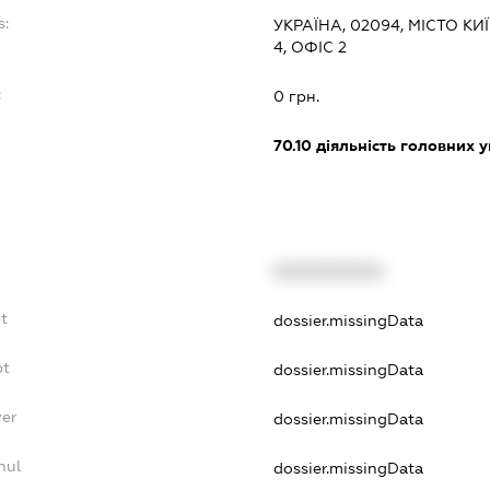
s:
УКРАЇНА, 02094, МІСТО К
4, ОФІС 2
:
0 грн.
70.10
діяльність головних у
XXXXXXXXXX
t
dossier.missingData
bt
dossier.missingData
yer
dossier.missingData
nul
dossier.missingData