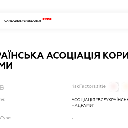
BETA
CAHEADER.PERSSEARCH
АЇНСЬКА АСОЦІАЦІЯ КОР
МИ
riskFactors.title
0
0
me:
АСОЦІАЦІЯ "ВСЕУКРАЇНСЬ
НАДРАМИ"
bType:
-