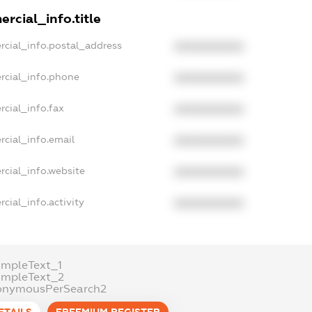
rcial_info.title
rcial_info.postal_address
XXXXXXXXXX
rcial_info.phone
XXXXXXXXXX
rcial_info.fax
XXXXXXXXXX
rcial_info.email
XXXXXXXXXX
rcial_info.website
XXXXXXXXXX
cial_info.activity
XXXXXXXXXX
ampleText_1
ampleText_2
onymousPerSearch2
ETAILS
FREEMIUM.REGISTER