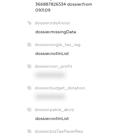
366887826534
dossier.from
09.11.09
dossier.ndsAnnul
dossier.missingData
dossier.single_tax_reg
dossier.notInList
dossier.non_profit
XXXXXXXXXX
dossier.budget_dotation
XXXXXXXXXX
dossier.palne_akciz
dossier.notInList
dossier.bigTaxPayerReg