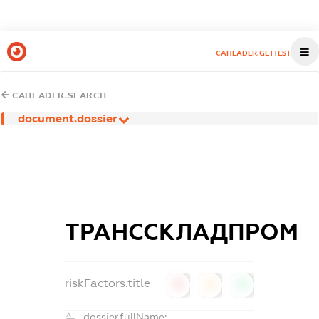
CAHEADER.GETTEST
CAHEADER.SEARCH
document.dossier
ТРАНССКЛАДПРОМ
riskFactors.title
0
0
0
dossier.fullName: