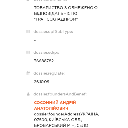
ТОВАРИСТВО З ОБМЕЖЕНОЮ
ВІДПОВІДАЛЬНІСТЮ
"ТРАНССКЛАДПРОМ"
dossier.opfSubType:
-
dossier.edrpo:
36688782
dossier.regDate:
26.10.09
dossier.foundersAndBenef:
СОСОННИЙ АНДРІЙ
АНАТОЛІЙОВИЧ
dossier.founderAddress
УКРАЇНА,
07500, КИЇВСЬКА ОБЛ.,
БРОВАРСЬКИЙ Р-Н, СЕЛО