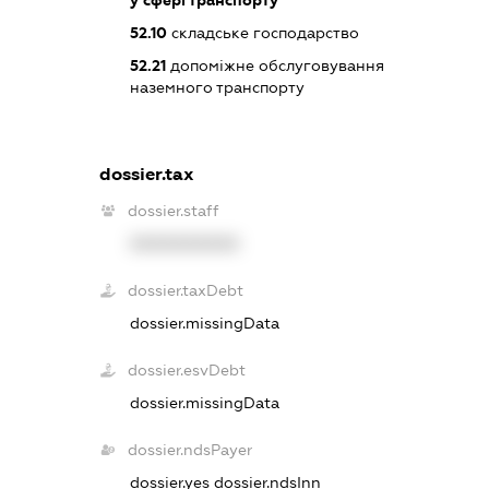
52.10
складське господарство
52.21
допоміжне обслуговування
наземного транспорту
dossier.tax
dossier.staff
XXXXXXXXXX
dossier.taxDebt
dossier.missingData
dossier.esvDebt
dossier.missingData
dossier.ndsPayer
dossier.yes
dossier.ndsInn