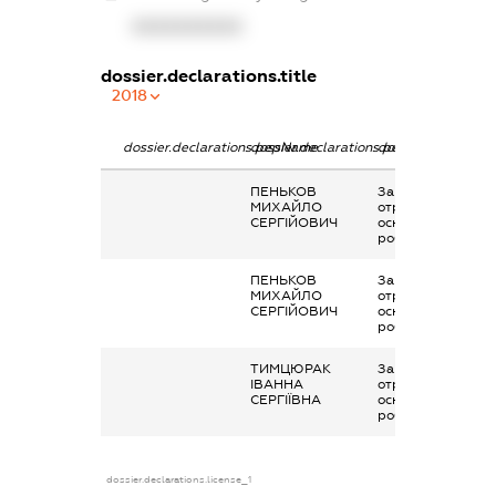
XXXXXXXXXX
dossier.declarations.title
2018
dossier.declarations.pepName
dossier.declarations.personName
dossier.declaratio
ПЕНЬКОВ
Заробітна плата
МИХАЙЛО
отримана за
СЕРГІЙОВИЧ
основним місцем
роботи
ПЕНЬКОВ
Заробітна плата
МИХАЙЛО
отримана за
СЕРГІЙОВИЧ
основним місцем
роботи
ТИМЦЮРАК
Заробітна плата
ІВАННА
отримана за
СЕРГІЇВНА
основним місцем
роботи
dossier.declarations.license_1