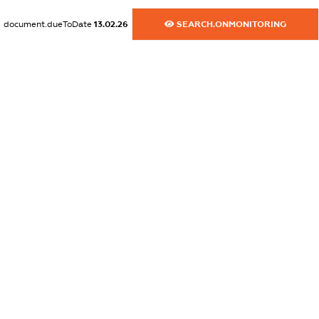
XXXXXXXXXX
document.dueToDate
13.02.26
SEARCH.ONMONITORING
dossier.commercial_info.activity
XXXXXXXXXX
freemium.exampleText_1
freemium.exampleText_2
freemium.anonymousPerSearch2
FREEMIUM.DETAILS
FREEMIUM.REGISTER