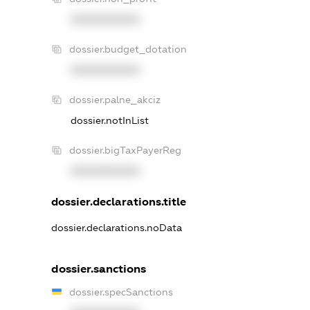
XXXXXXXXXX
dossier.budget_dotation
XXXXXXXXXX
dossier.palne_akciz
dossier.notInList
dossier.bigTaxPayerReg
XXXXXXXXXX
dossier.declarations.title
dossier.declarations.noData
dossier.sanctions
dossier.specSanctions