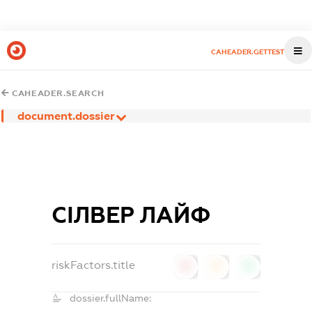
CAHEADER.GETTEST
CAHEADER.SEARCH
document.dossier
СІЛВЕР ЛАЙФ
riskFactors.title
0
0
0
dossier.fullName: