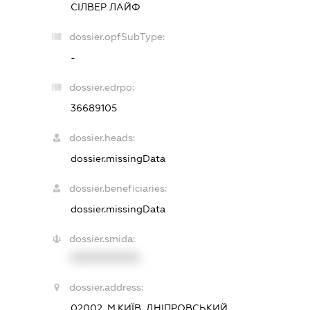
СІЛВЕР ЛАЙФ
dossier.opfSubType:
-
dossier.edrpo:
36689105
dossier.heads:
dossier.missingData
dossier.beneficiaries:
dossier.missingData
dossier.smida:
XXXXXXXXXX
dossier.address:
02002, М.КИЇВ, ДНІПРОВСЬКИЙ,