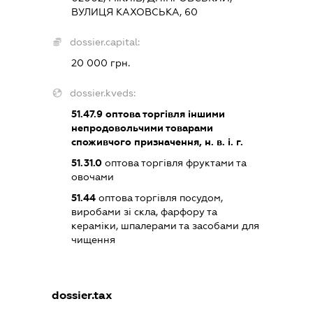
ВУЛИЦЯ КАХОВСЬКА, 60
dossier.capital:
20 000 грн.
dossier.kveds:
51.47.9
оптова торгівля іншими
непродовольчими товарами
споживчого призначення, н. в. і. г.
51.31.0
оптова торгівля фруктами та
овочами
51.44
оптова торгівля посудом,
виробами зі скла, фарфору та
кераміки, шпалерами та засобами для
чищення
dossier.tax