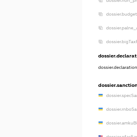
dossier.non_pr
dossier.budge
dossier.palne_
dossier.bigTa
dossier.declarat
dossier.declaratio
dossier.sanctio
dossier.specSa
dossier.rnboSa
dossier.amkuBl
dossier.ofacSa