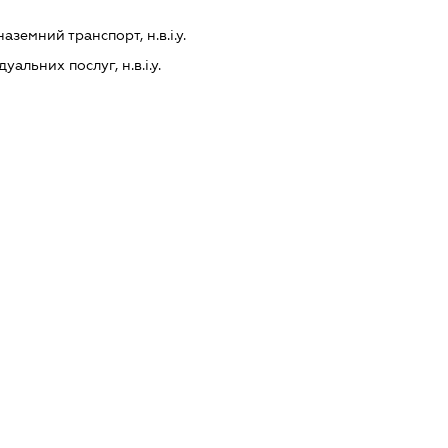
земний транспорт, н.в.і.у.
альних послуг, н.в.і.у.