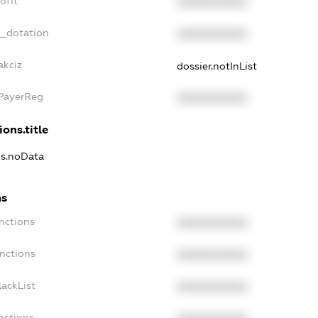
ofit
XXXXXXXXXX
t_dotation
XXXXXXXXXX
akciz
dossier.notInList
xPayerReg
XXXXXXXXXX
ions.title
ns.noData
ns
nctions
XXXXXXXXXX
nctions
XXXXXXXXXX
ackList
XXXXXXXXXX
nctions