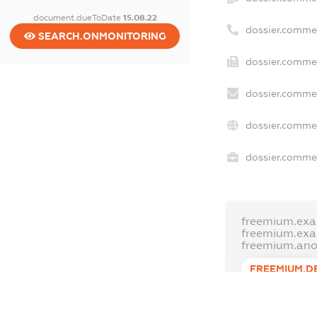
document.dueToDate
15.08.22
dossier.comme
SEARCH.ONMONITORING
dossier.commer
dossier.commer
dossier.commer
dossier.commer
freemium.exa
freemium.ex
freemium.an
FREEMIUM.D