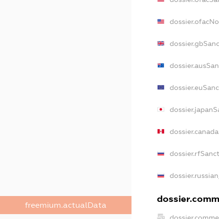
dossier.ofacN
dossier.gbSan
dossier.ausSan
dossier.euSanc
dossier.japanS
dossier.canad
dossier.rfSanc
dossier.russia
dossier.comme
freemium.actualData
dossier.comme