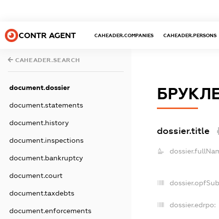
CONTR AGENT
CAHEADER.COMPANIES
CAHEADER.PERSONS
CAHEADER.SEARCH
document.dossier
БРУКЛ
document.statements
document.history
dossier.title
document.inspections
dossier.fullNa
document.bankruptcy
document.court
dossier.opfSu
document.taxdebts
dossier.edrpo:
document.enforcements