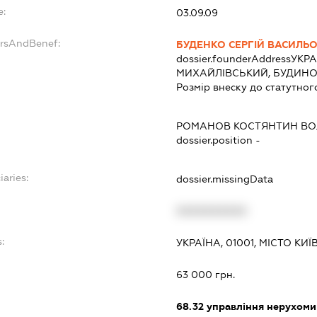
e:
03.09.09
ersAndBenef:
БУДЕНКО СЕРГІЙ ВАСИЛЬ
dossier.founderAddress
УКРА
МИХАЙЛІВСЬКИЙ, БУДИНОК
Розмір внеску до статутног
РОМАНОВ КОСТЯНТИН В
dossier.position -
iaries:
dossier.missingData
XXXXXXXXXX
:
УКРАЇНА, 01001, МІСТО КИ
63 000 грн.
68.32
управління нерухоми