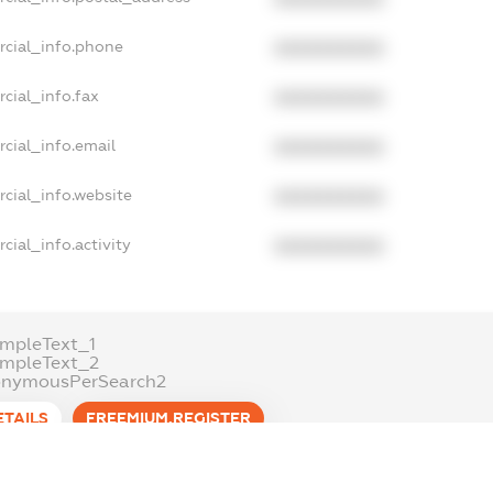
rcial_info.phone
XXXXXXXXXX
cial_info.fax
XXXXXXXXXX
cial_info.email
XXXXXXXXXX
cial_info.website
XXXXXXXXXX
cial_info.activity
XXXXXXXXXX
mpleText_1
ampleText_2
onymousPerSearch2
ETAILS
FREEMIUM.REGISTER