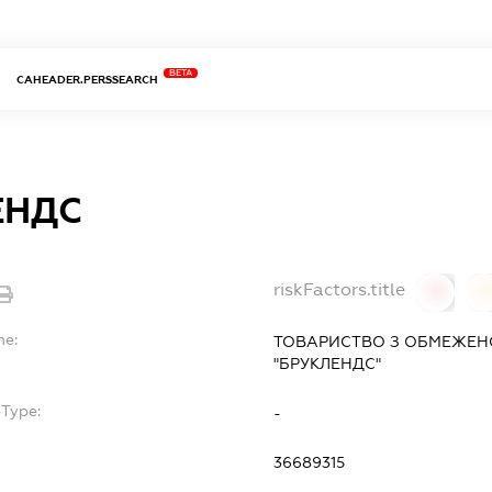
BETA
CAHEADER.PERSSEARCH
ЕНДС
riskFactors.title
0
0
me:
ТОВАРИСТВО З ОБМЕЖЕН
"БРУКЛЕНДС"
bType:
-
36689315