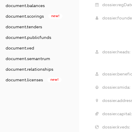
dossier.regDat
document.balances
document.scorings
new!
dossier.found
document.tenders
document.publicfunds
document.ved
dossier.heads:
document.semantrum
document.relationships
dossier.benefic
document.licenses
new!
dossier.smida:
dossier.address
dossier.capital:
dossier.kveds: