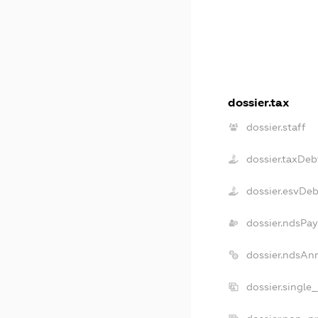
dossier.tax
dossier.staff
dossier.taxDeb
dossier.esvDe
dossier.ndsPay
dossier.ndsAn
dossier.single