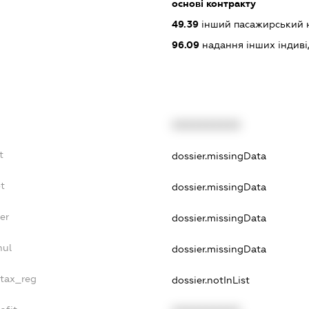
основі контракту
49.39
інший пасажирський на
96.09
надання інших індивіду
XXXXXXXXXX
t
dossier.missingData
bt
dossier.missingData
er
dossier.missingData
nul
dossier.missingData
_tax_reg
dossier.notInList