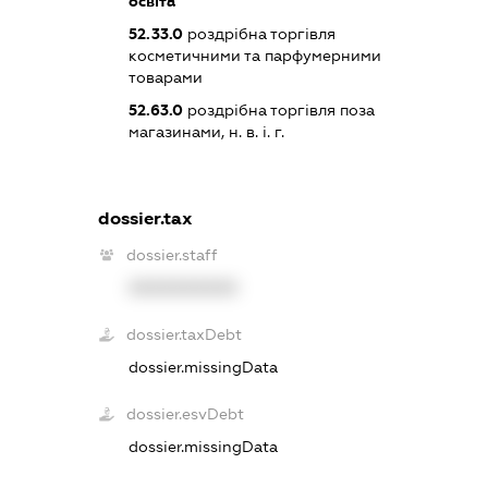
освіта
52.33.0
роздрібна торгівля
косметичними та парфумерними
товарами
52.63.0
роздрібна торгівля поза
магазинами, н. в. і. г.
dossier.tax
dossier.staff
XXXXXXXXXX
dossier.taxDebt
dossier.missingData
dossier.esvDebt
dossier.missingData