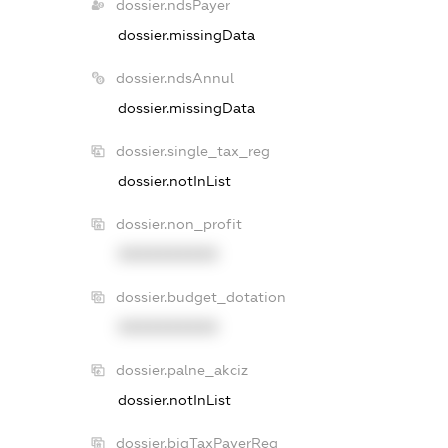
dossier.ndsPayer
dossier.missingData
dossier.ndsAnnul
dossier.missingData
dossier.single_tax_reg
dossier.notInList
dossier.non_profit
XXXXXXXXXX
dossier.budget_dotation
XXXXXXXXXX
dossier.palne_akciz
dossier.notInList
dossier.bigTaxPayerReg