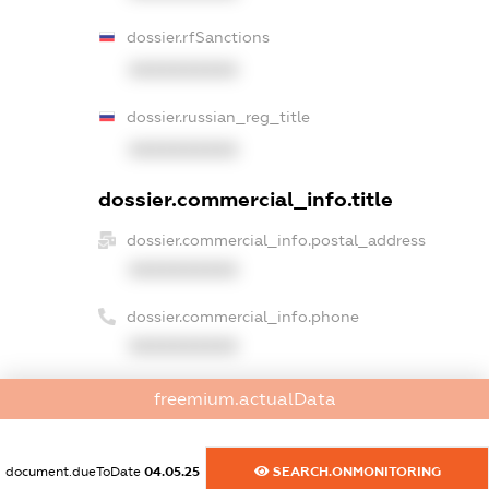
dossier.rfSanctions
XXXXXXXXXX
dossier.russian_reg_title
XXXXXXXXXX
dossier.commercial_info.title
dossier.commercial_info.postal_address
XXXXXXXXXX
dossier.commercial_info.phone
XXXXXXXXXX
dossier.commercial_info.fax
freemium.actualData
XXXXXXXXXX
dossier.commercial_info.email
document.dueToDate
04.05.25
SEARCH.ONMONITORING