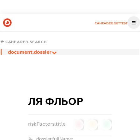
CAHEADER.GETTEST
CAHEADER.SEARCH
document.dossier
ЛЯ ФЛЬОР
riskFactors.title
0
0
0
dossier.fullName: