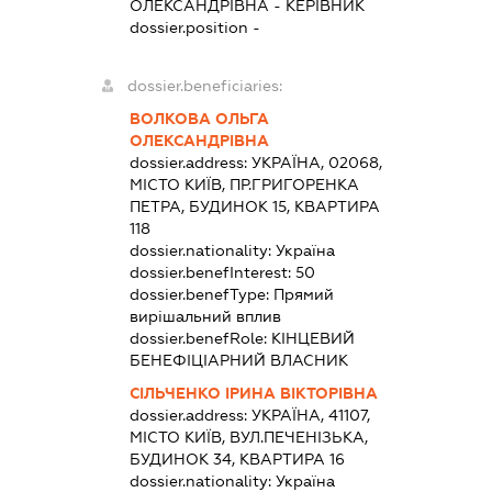
ОЛЕКСАНДРІВНА
-
КЕРІВНИК
dossier.position -
dossier.beneficiaries:
ВОЛКОВА ОЛЬГА
ОЛЕКСАНДРІВНА
dossier.address:
УКРАЇНА, 02068,
МІСТО КИЇВ, ПР.ГРИГОРЕНКА
ПЕТРА, БУДИНОК 15, КВАРТИРА
118
dossier.nationality:
Україна
dossier.benefInterest:
50
dossier.benefType:
Прямий
вирішальний вплив
dossier.benefRole:
КІНЦЕВИЙ
БЕНЕФІЦІАРНИЙ ВЛАСНИК
СІЛЬЧЕНКО ІРИНА ВІКТОРІВНА
dossier.address:
УКРАЇНА, 41107,
МІСТО КИЇВ, ВУЛ.ПЕЧЕНІЗЬКА,
БУДИНОК 34, КВАРТИРА 16
dossier.nationality:
Україна