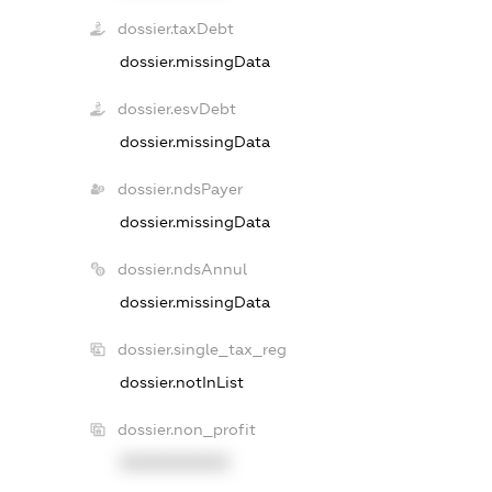
dossier.taxDebt
dossier.missingData
dossier.esvDebt
dossier.missingData
dossier.ndsPayer
dossier.missingData
dossier.ndsAnnul
dossier.missingData
dossier.single_tax_reg
dossier.notInList
dossier.non_profit
XXXXXXXXXX