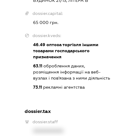
БУДИНОК 21/13, ЛІТЕРА В
dossier.capital:
65 000 грн.
dossier.kveds:
46.49
оптова торгівля іншими
товарами господарського
призначення
63.11
оброблення даних,
розміщення інформації на веб-
вузлах і пов'язана з ними діяльність
73.11
рекламні агентства
dossier.tax
dossier.staff
XXXXXXXXXX