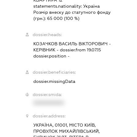
КВАРТИРА 12
statements.nationality:
Україна
Розмір внеску до статутного фонду
(грн.):
65 000
(100 %)
dossier.heads:
КОЗАЧКОВ ВАСИЛЬ ВІКТОРОВИЧ
-
КЕРІВНИК
- dossier.from 19.07.15
dossier.position -
dossier.beneficiaries:
dossier.missingData
dossier.smida:
XXXXXXXXXX
dossier.address:
УКРАЇНА, 01001, МІСТО КИЇВ,
ПРОВУЛОК МИХАЙЛІВСЬКИЙ,