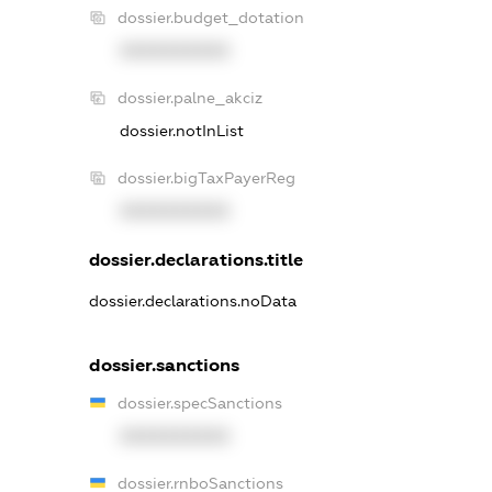
dossier.budget_dotation
XXXXXXXXXX
dossier.palne_akciz
dossier.notInList
dossier.bigTaxPayerReg
XXXXXXXXXX
dossier.declarations.title
dossier.declarations.noData
dossier.sanctions
dossier.specSanctions
XXXXXXXXXX
dossier.rnboSanctions