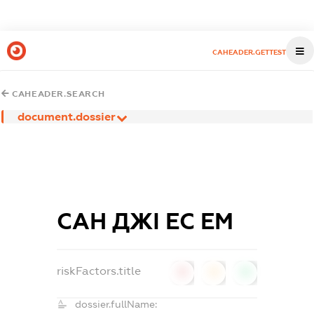
CAHEADER.GETTEST
CAHEADER.SEARCH
document.dossier
САН ДЖІ ЕС ЕМ
riskFactors.title
0
0
0
dossier.fullName: