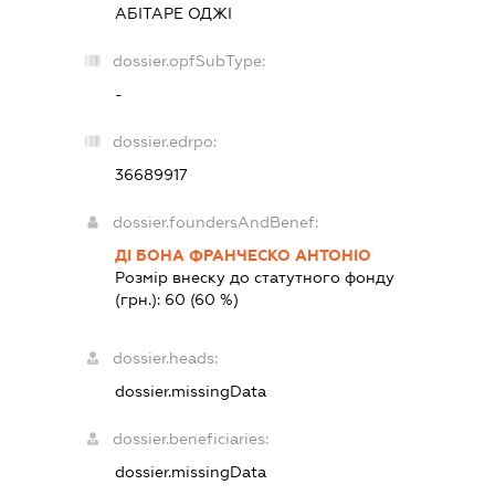
АБІТАРЕ ОДЖІ
dossier.opfSubType:
-
dossier.edrpo:
36689917
dossier.foundersAndBenef:
ДІ БОНА ФРАНЧЕСКО АНТОНІО
Розмір внеску до статутного фонду
(грн.):
60
(60 %)
dossier.heads:
dossier.missingData
dossier.beneficiaries:
dossier.missingData