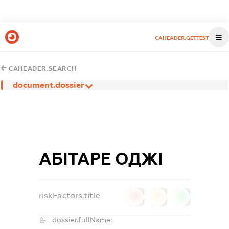
CAHEADER.GETTEST
CAHEADER.SEARCH
document.dossier
АБІТАРЕ ОДЖІ
riskFactors.title
0
0
0
dossier.fullName: