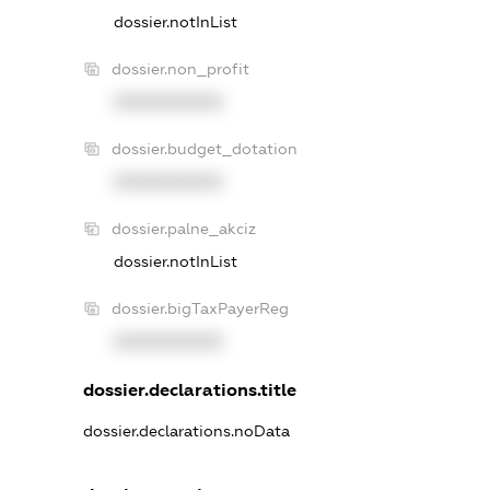
dossier.notInList
dossier.non_profit
XXXXXXXXXX
dossier.budget_dotation
XXXXXXXXXX
dossier.palne_akciz
dossier.notInList
dossier.bigTaxPayerReg
XXXXXXXXXX
dossier.declarations.title
dossier.declarations.noData