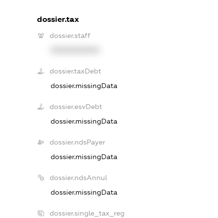
dossier.tax
dossier.staff
XXXXXXXXXX
dossier.taxDebt
dossier.missingData
dossier.esvDebt
dossier.missingData
dossier.ndsPayer
dossier.missingData
dossier.ndsAnnul
dossier.missingData
dossier.single_tax_reg