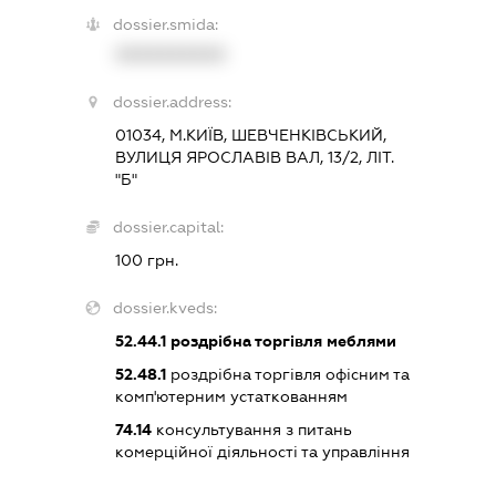
dossier.smida:
XXXXXXXXXX
dossier.address:
01034, М.КИЇВ, ШЕВЧЕНКІВСЬКИЙ,
ВУЛИЦЯ ЯРОСЛАВІВ ВАЛ, 13/2, ЛІТ.
"Б"
dossier.capital:
100 грн.
dossier.kveds:
52.44.1
роздрібна торгівля меблями
52.48.1
роздрібна торгівля офісним та
комп'ютерним устаткованням
74.14
консультування з питань
комерційної діяльності та управління