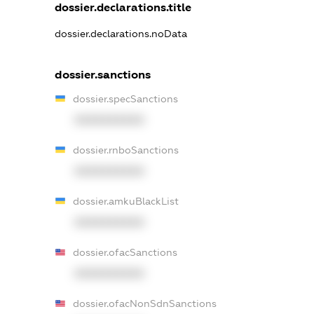
dossier.declarations.title
dossier.declarations.noData
dossier.sanctions
dossier.specSanctions
XXXXXXXXXX
dossier.rnboSanctions
XXXXXXXXXX
dossier.amkuBlackList
XXXXXXXXXX
dossier.ofacSanctions
XXXXXXXXXX
dossier.ofacNonSdnSanctions