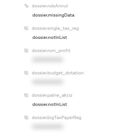
dossier.ndsAnnul
dossier.missingData
dossier.single_tax_reg
dossier.notInList
dossier.non_profit
XXXXXXXXXX
dossier.budget_dotation
XXXXXXXXXX
dossier.palne_akciz
dossier.notInList
dossier.bigTaxPayerReg
XXXXXXXXXX