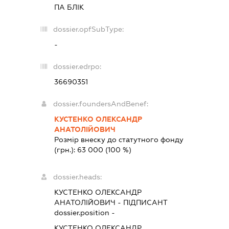
ПА БЛІК
dossier.opfSubType:
-
dossier.edrpo:
36690351
dossier.foundersAndBenef:
КУСТЕНКО ОЛЕКСАНДР
АНАТОЛІЙОВИЧ
Розмір внеску до статутного фонду
(грн.):
63 000
(100 %)
dossier.heads:
КУСТЕНКО ОЛЕКСАНДР
АНАТОЛІЙОВИЧ
-
ПІДПИСАНТ
dossier.position -
КУСТЕНКО ОЛЕКСАНДР