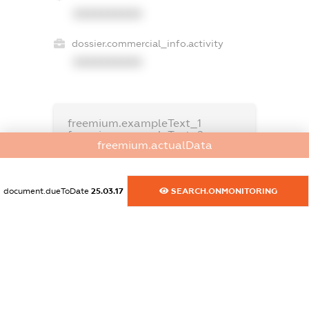
XXXXXXXXXX
dossier.commercial_info.activity
XXXXXXXXXX
freemium.exampleText_1
freemium.exampleText_2
freemium.actualData
freemium.anonymousPerSearch2
FREEMIUM.DETAILS
FREEMIUM.REGISTER
document.dueToDate
25.03.17
SEARCH.ONMONITORING