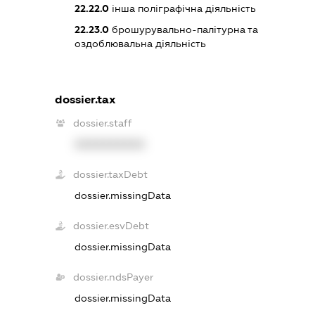
22.22.0
інша поліграфічна діяльність
22.23.0
брошурувально-палітурна та
оздоблювальна діяльність
dossier.tax
dossier.staff
XXXXXXXXXX
dossier.taxDebt
dossier.missingData
dossier.esvDebt
dossier.missingData
dossier.ndsPayer
dossier.missingData