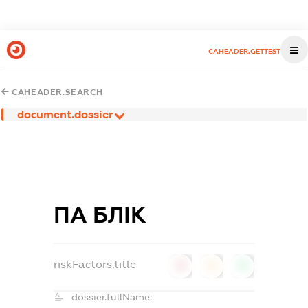
CAHEADER.GETTEST
CAHEADER.SEARCH
document.dossier
ПА БЛІК
riskFactors.title
0
0
0
dossier.fullName: