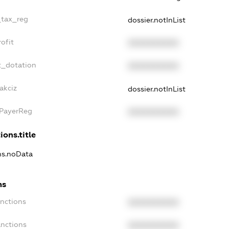
_tax_reg
dossier.notInList
ofit
XXXXXXXXXX
t_dotation
XXXXXXXXXX
akciz
dossier.notInList
xPayerReg
XXXXXXXXXX
ions.title
ons.noData
ns
anctions
XXXXXXXXXX
anctions
XXXXXXXXXX