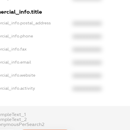
rcial_info.title
rcial_info.postal_address
XXXXXXXXXX
rcial_info.phone
XXXXXXXXXX
cial_info.fax
XXXXXXXXXX
rcial_info.email
XXXXXXXXXX
rcial_info.website
XXXXXXXXXX
cial_info.activity
XXXXXXXXXX
ampleText_1
ampleText_2
onymousPerSearch2