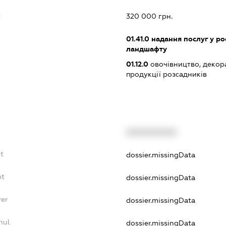
:
320 000 грн.
01.41.0
надання послуг у ро
ландшафту
01.12.0
овочівництво, декор
продукції розсадників
XXXXXXXXXX
t
dossier.missingData
bt
dossier.missingData
yer
dossier.missingData
nul
dossier.missingData