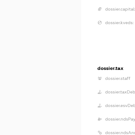
dossier.capital
dossier.kveds:
dossier.tax
dossier.staff
dossier.taxDeb
dossier.esvDe
dossier.ndsPa
dossier.ndsAn