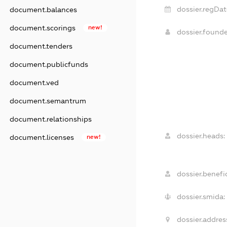
dossier.regDat
document.balances
document.scorings
new!
dossier.found
document.tenders
document.publicfunds
document.ved
document.semantrum
document.relationships
dossier.heads:
document.licenses
new!
dossier.benefic
dossier.smida:
dossier.addres