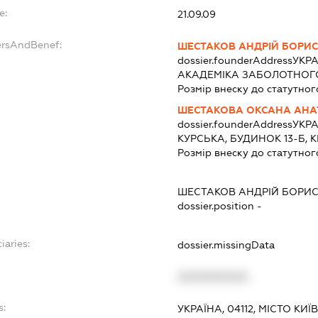
e:
21.09.09
ersAndBenef:
ШЕСТАКОВ АНДРІЙ БОРИ
dossier.founderAddress
УКРА
АКАДЕМІКА ЗАБОЛОТНОГО,
Розмір внеску до статутног
ШЕСТАКОВА ОКСАНА АНА
dossier.founderAddress
УКРА
КУРСЬКА, БУДИНОК 13-Б, 
Розмір внеску до статутног
ШЕСТАКОВ АНДРІЙ БОРИ
dossier.position -
iaries:
dossier.missingData
XXXXXXXXXX
s:
УКРАЇНА, 04112, МІСТО КИ