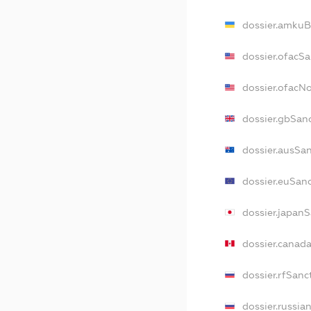
dossier.amkuB
dossier.ofacS
dossier.ofacN
dossier.gbSan
dossier.ausSa
dossier.euSan
dossier.japan
dossier.canad
dossier.rfSanc
dossier.russia