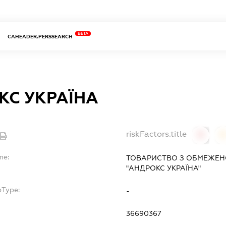
BETA
CAHEADER.PERSSEARCH
КС УКРАЇНА
riskFactors.title
0
0
me:
ТОВАРИСТВО З ОБМЕЖЕН
"АНДРОКС УКРАЇНА"
bType:
-
36690367