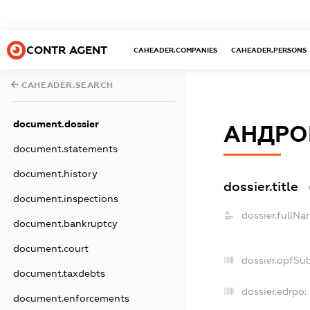
CONTR AGENT
CAHEADER.COMPANIES
CAHEADER.PERSONS
CAHEADER.SEARCH
document.dossier
АНДРО
document.statements
document.history
dossier.title
document.inspections
dossier.fullNa
document.bankruptcy
document.court
dossier.opfSu
document.taxdebts
dossier.edrpo:
document.enforcements