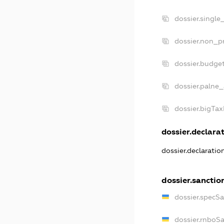
dossier.single
dossier.non_pr
dossier.budge
dossier.palne_
dossier.bigTa
dossier.declarat
dossier.declarati
dossier.sanctio
dossier.specS
dossier.rnboS