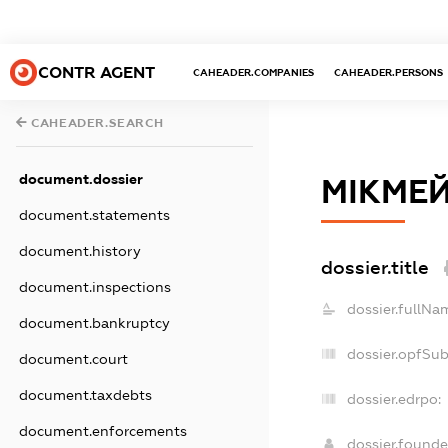
CONTR AGENT
CAHEADER.COMPANIES
CAHEADER.PERSONS
CAHEADER.SEARCH
document.dossier
МІКМЕ
document.statements
document.history
dossier.title
document.inspections
dossier.fullNa
document.bankruptcy
dossier.opfSu
document.court
document.taxdebts
dossier.edrpo:
document.enforcements
dossier.found