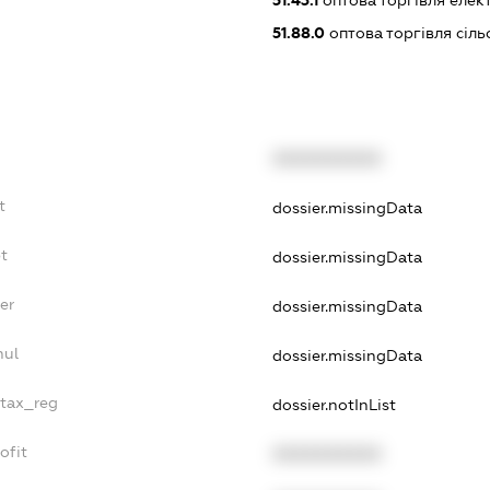
51.43.1
оптова торгівля еле
51.88.0
оптова торгівля сіл
XXXXXXXXXX
t
dossier.missingData
t
dossier.missingData
er
dossier.missingData
nul
dossier.missingData
_tax_reg
dossier.notInList
ofit
XXXXXXXXXX