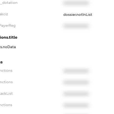
t_dotation
XXXXXXXXXX
akciz
dossier.notInList
xPayerReg
XXXXXXXXXX
ions.title
ns.noData
ns
nctions
XXXXXXXXXX
nctions
XXXXXXXXXX
ackList
XXXXXXXXXX
nctions
XXXXXXXXXX