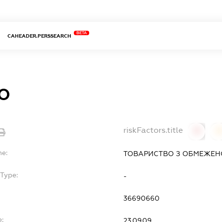
BETA
CAHEADER.PERSSEARCH
О
riskFactors.title
0
0
me:
ТОВАРИСТВО З ОБМЕЖЕН
Type:
-
36690660
e:
23.09.09