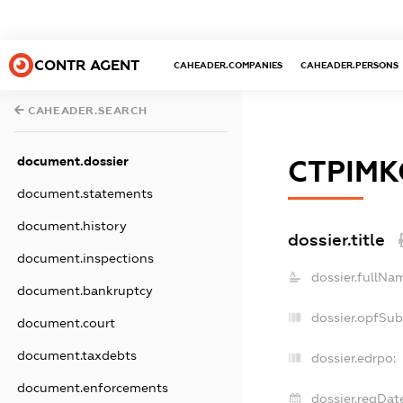
CONTR AGENT
CAHEADER.COMPANIES
CAHEADER.PERSONS
CAHEADER.SEARCH
document.dossier
СТРІМК
document.statements
document.history
dossier.title
document.inspections
dossier.fullNa
document.bankruptcy
dossier.opfSub
document.court
document.taxdebts
dossier.edrpo:
document.enforcements
dossier.regDat