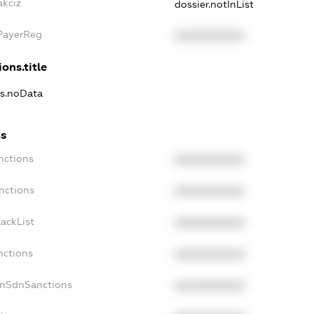
akciz
dossier.notInList
xPayerReg
XXXXXXXXXX
ons.title
ns.noData
ns
nctions
XXXXXXXXXX
nctions
XXXXXXXXXX
ackList
XXXXXXXXXX
nctions
XXXXXXXXXX
onSdnSanctions
XXXXXXXXXX