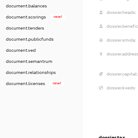
document.balances
dossier.heads:
document.scorings
new!
dossier.benefic
document.tenders
document.publicfunds
dossier.smida:
document.ved
dossier.address
document.semantrum
document.relationships
dossier.capital:
document.licenses
new!
dossier.kveds:
dossier.tax