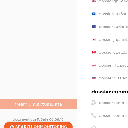
dossier.gbSanc
dossier.ausSan
dossier.euSanc
dossier.japanS
dossier.canad
dossier.rfSanc
dossier.russian
dossier.comme
dossier.commer
freemium.actualData
dossier.comme
document.dueToDate
06.06.18
SEARCH.ONMONITORING