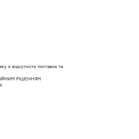
зку з:
вiдсутнiсть поставок та
IЙНИМ РIШЕННЯМ
.