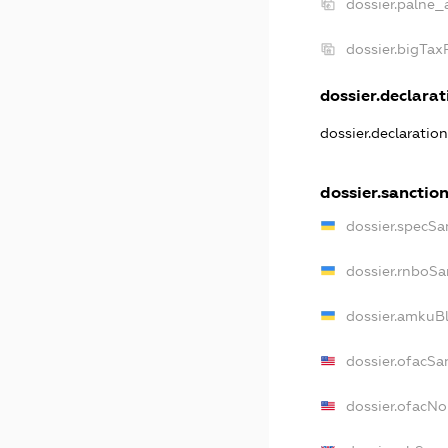
dossier.palne_
dossier.bigTa
dossier.declarati
dossier.declaratio
dossier.sanctio
dossier.specSa
dossier.rnboSa
dossier.amkuBl
dossier.ofacSa
dossier.ofacN