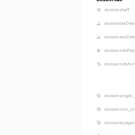
dossier.staff
dossier.taxDeb
dossier.esvDeb
dossier.ndsPay
dossier.ndsAn
dossier.single
dossier.non_pr
dossier.budge