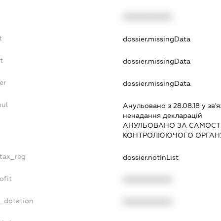
XXXXXXXXXX
t
dossier.missingData
t
dossier.missingData
er
dossier.missingData
nul
Анульовано з 28.08.18 у зв'я
ненадання декларацiй
АНУЛЬОВАНО ЗА САМОСТ
КОНТРОЛЮЮЧОГО ОРГАНУ
_tax_reg
dossier.notInList
ofit
XXXXXXXXXX
t_dotation
XXXXXXXXXX