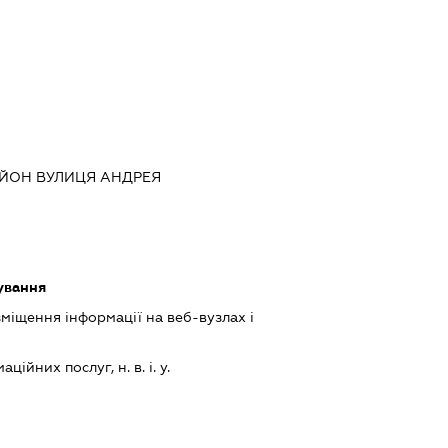
АЙОН ВУЛИЦЯ АНДРЕЯ
ування
міщення інформації на веб-вузлах і
ійних послуг, н. в. і. у.