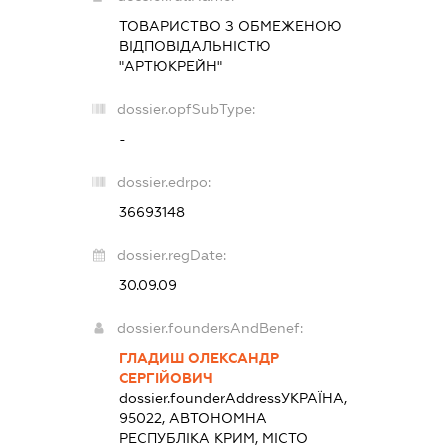
ТОВАРИСТВО З ОБМЕЖЕНОЮ
ВІДПОВІДАЛЬНІСТЮ
"АРТЮКРЕЙН"
dossier.opfSubType:
-
dossier.edrpo:
36693148
dossier.regDate:
30.09.09
dossier.foundersAndBenef:
ГЛАДИШ ОЛЕКСАНДР
СЕРГІЙОВИЧ
dossier.founderAddress
УКРАЇНА,
95022, АВТОНОМНА
РЕСПУБЛІКА КРИМ, МІСТО