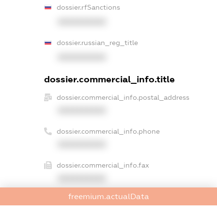
dossier.rfSanctions
XXXXXXXXXX
dossier.russian_reg_title
XXXXXXXXXX
dossier.commercial_info.title
dossier.commercial_info.postal_address
XXXXXXXXXX
dossier.commercial_info.phone
XXXXXXXXXX
dossier.commercial_info.fax
XXXXXXXXXX
freemium.actualData
dossier.commercial_info.email
XXXXXXXXXX