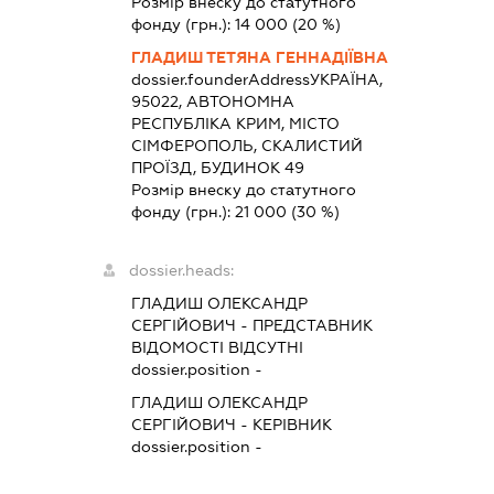
Розмір внеску до статутного
фонду (грн.):
14 000
(20 %)
ГЛАДИШ ТЕТЯНА ГЕННАДІЇВНА
dossier.founderAddress
УКРАЇНА,
95022, АВТОНОМНА
РЕСПУБЛІКА КРИМ, МІСТО
СІМФЕРОПОЛЬ, СКАЛИСТИЙ
ПРОЇЗД, БУДИНОК 49
Розмір внеску до статутного
фонду (грн.):
21 000
(30 %)
dossier.heads:
ГЛАДИШ ОЛЕКСАНДР
СЕРГІЙОВИЧ
-
ПРЕДСТАВНИК
ВІДОМОСТІ ВІДСУТНІ
dossier.position -
ГЛАДИШ ОЛЕКСАНДР
СЕРГІЙОВИЧ
-
КЕРІВНИК
dossier.position -