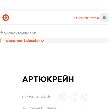
CAHEADER.GETTEST
CAHEADER.SEARCH
document.dossier
АРТЮКРЕЙН
riskFactors.title
0
0
0
dossier.fullName: