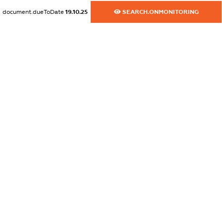
document.dueToDate
19.10.25
SEARCH.ONMONITORING
dossier.commercial_info.website
XXXXXXXXXX
dossier.commercial_info.activity
XXXXXXXXXX
freemium.exampleText_1
freemium.exampleText_2
freemium.anonymousPerSearch2
FREEMIUM.DETAILS
FREEMIUM.REGISTER