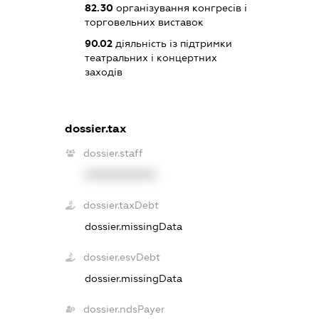
82.30
організування конгресів і
торговельних виставок
90.02
діяльність із підтримки
театральних і концертних
заходів
dossier.tax
dossier.staff
XXXXXXXXXX
dossier.taxDebt
dossier.missingData
dossier.esvDebt
dossier.missingData
dossier.ndsPayer