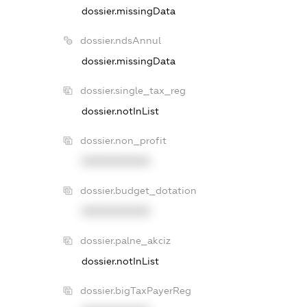
dossier.missingData
dossier.ndsAnnul
dossier.missingData
dossier.single_tax_reg
dossier.notInList
dossier.non_profit
XXXXXXXXXX
dossier.budget_dotation
XXXXXXXXXX
dossier.palne_akciz
dossier.notInList
dossier.bigTaxPayerReg