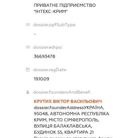
ПРИВАТНЕ ПІДПРИЄМСТВО
"ІНТЕКС-КРИМ"
dossier.opfSubType:
-
dossier.edrpo:
36693478
dossier.regDate:
19.10.09
dossier.foundersAndBenef:
КРУТИХ ВІКТОР ВАСИЛЬОВИЧ
dossier.founderAddress
УКРАЇНА,
95048, АВТОНОМНА РЕСПУБЛІКА
КРИМ, МІСТО СІМФЕРОПОЛЬ,
ВУЛИЦЯ БАЛАКЛАВСЬКА,
БУДИНОК 55, КВАРТИРА 21