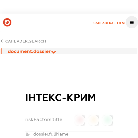
CAHEADER.GETTEST
CAHEADER.SEARCH
document.dossier
ІНТЕКС-КРИМ
riskFactors.title
0
0
0
dossier.fullName: