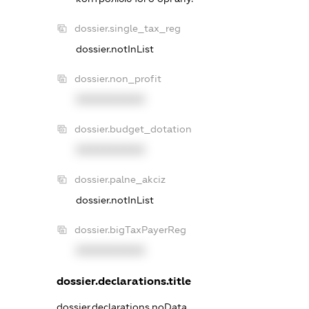
dossier.single_tax_reg
dossier.notInList
dossier.non_profit
XXXXXXXXXX
dossier.budget_dotation
XXXXXXXXXX
dossier.palne_akciz
dossier.notInList
dossier.bigTaxPayerReg
XXXXXXXXXX
dossier.declarations.title
dossier.declarations.noData