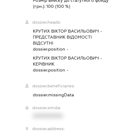
Розмір внеску до статутного фонду
(грн.):
100
(100 %)
dossier.heads:
КРУТИХ ВІКТОР ВАСИЛЬОВИЧ
-
ПРЕДСТАВНИК
ВІДОМОСТІ
ВІДСУТНІ
dossier.position -
КРУТИХ ВІКТОР ВАСИЛЬОВИЧ
-
КЕРІВНИК
dossier.position -
dossier.beneficiaries:
dossier.missingData
dossier.smida:
XXXXXXXXXX
dossier.address: