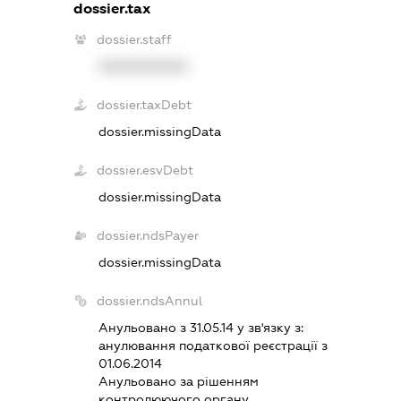
dossier.tax
dossier.staff
XXXXXXXXXX
dossier.taxDebt
dossier.missingData
dossier.esvDebt
dossier.missingData
dossier.ndsPayer
dossier.missingData
dossier.ndsAnnul
Анульовано з 31.05.14 у зв'язку з:
анулювання податкової реєстрацiї з
01.06.2014
Анульовано за рiшенням
контролюючого органу.