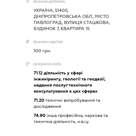
dossier.address:
УКРАЇНА, 51400,
ДНІПРОПЕТРОВСЬКА ОБЛ., МІСТО
ПАВЛОГРАД, ВУЛИЦЯ СТАШКОВА,
БУДИНОК 7, КВАРТИРА 15
dossier.capital:
100 грн.
dossier.kveds:
71.12
діяльність у сфері
інжинірингу, геології та геодезії,
надання послуг технічного
консультування в цих сферах
71.20
технічні випробування та
дослідження
74.90
інша професійна, наукова та
технічна діяльність, н.в.і.у.