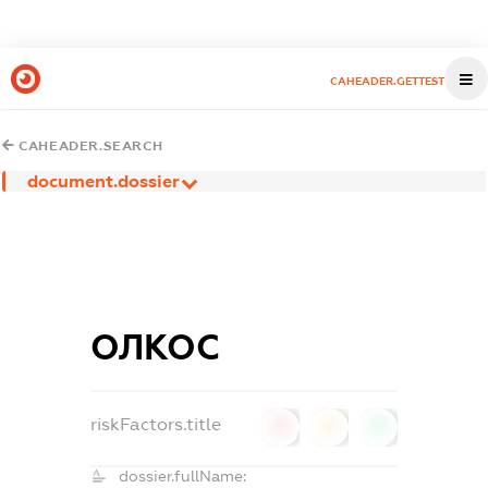
CAHEADER.GETTEST
CAHEADER.SEARCH
document.dossier
ОЛКОС
riskFactors.title
0
0
0
dossier.fullName: