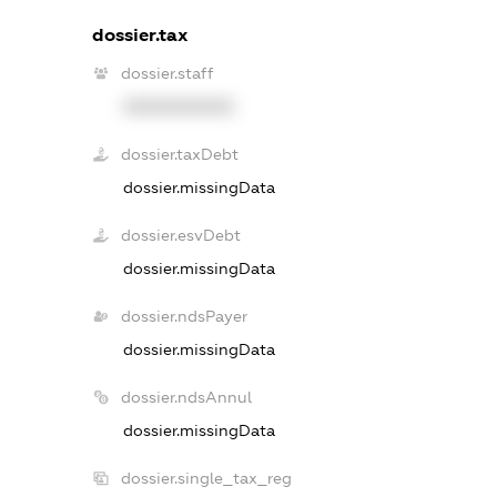
dossier.tax
dossier.staff
XXXXXXXXXX
dossier.taxDebt
dossier.missingData
dossier.esvDebt
dossier.missingData
dossier.ndsPayer
dossier.missingData
dossier.ndsAnnul
dossier.missingData
dossier.single_tax_reg