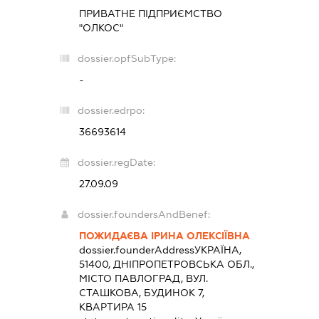
ПРИВАТНЕ ПІДПРИЄМСТВО
"ОЛКОС"
dossier.opfSubType:
-
dossier.edrpo:
36693614
dossier.regDate:
27.09.09
dossier.foundersAndBenef:
ПОЖИДАЄВА ІРИНА ОЛЕКСІЇВНА
dossier.founderAddress
УКРАЇНА,
51400, ДНІПРОПЕТРОВСЬКА ОБЛ.,
МІСТО ПАВЛОГРАД, ВУЛ.
СТАШКОВА, БУДИНОК 7,
КВАРТИРА 15