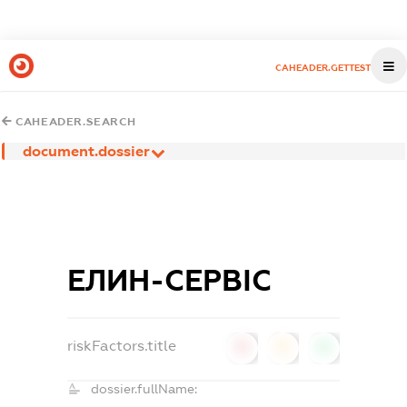
CAHEADER.GETTEST
CAHEADER.SEARCH
document.dossier
ЕЛИН-СЕРВІС
riskFactors.title
0
0
0
dossier.fullName: