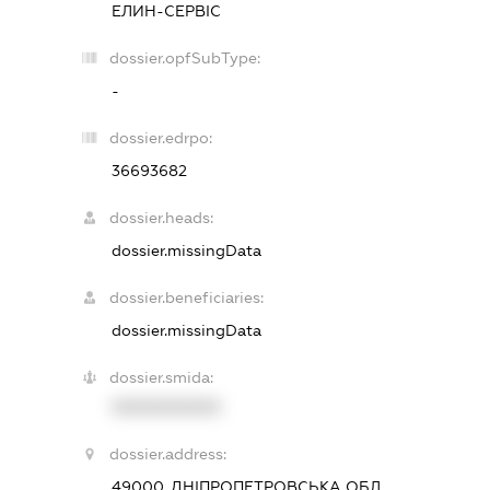
ЕЛИН-СЕРВІС
dossier.opfSubType:
-
dossier.edrpo:
36693682
dossier.heads:
dossier.missingData
dossier.beneficiaries:
dossier.missingData
dossier.smida:
XXXXXXXXXX
dossier.address:
49000, ДНІПРОПЕТРОВСЬКА ОБЛ.,