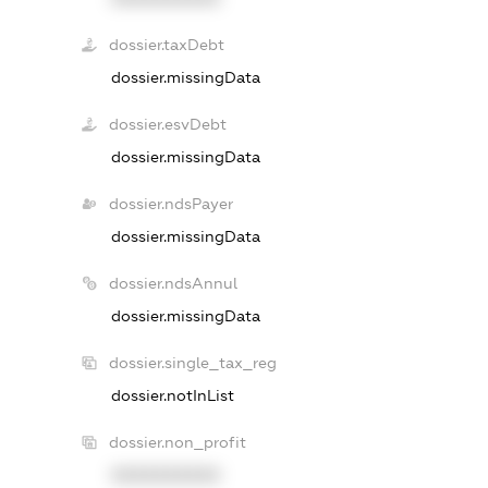
dossier.taxDebt
dossier.missingData
dossier.esvDebt
dossier.missingData
dossier.ndsPayer
dossier.missingData
dossier.ndsAnnul
dossier.missingData
dossier.single_tax_reg
dossier.notInList
dossier.non_profit
XXXXXXXXXX