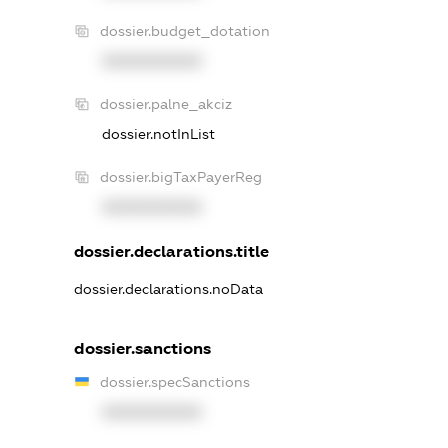
dossier.budget_dotation
XXXXXXXXXX
dossier.palne_akciz
dossier.notInList
dossier.bigTaxPayerReg
XXXXXXXXXX
dossier.declarations.title
dossier.declarations.noData
dossier.sanctions
dossier.specSanctions
XXXXXXXXXX